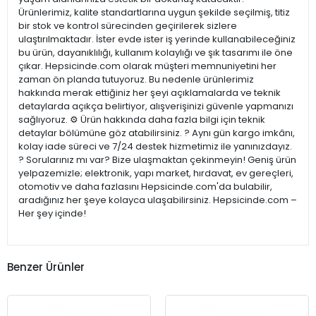
Ürünlerimiz, kalite standartlarına uygun şekilde seçilmiş, titiz
bir stok ve kontrol sürecinden geçirilerek sizlere
ulaştırılmaktadır. İster evde ister iş yerinde kullanabileceğiniz
bu ürün, dayanıklılığı, kullanım kolaylığı ve şık tasarımı ile öne
çıkar. Hepsicinde.com olarak müşteri memnuniyetini her
zaman ön planda tutuyoruz. Bu nedenle ürünlerimiz
hakkında merak ettiğiniz her şeyi açıklamalarda ve teknik
detaylarda açıkça belirtiyor, alışverişinizi güvenle yapmanızı
sağlıyoruz. ⚙️ Ürün hakkında daha fazla bilgi için teknik
detaylar bölümüne göz atabilirsiniz. ? Aynı gün kargo imkânı,
kolay iade süreci ve 7/24 destek hizmetimiz ile yanınızdayız.
? Sorularınız mı var? Bize ulaşmaktan çekinmeyin! Geniş ürün
yelpazemizle; elektronik, yapı market, hırdavat, ev gereçleri,
otomotiv ve daha fazlasını Hepsicinde.com'da bulabilir,
aradığınız her şeye kolayca ulaşabilirsiniz. Hepsicinde.com –
Her şey içinde!
Benzer Ürünler