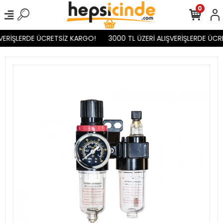
0
VERİŞLERDE ÜCRETSİZ KARGO!
3000 TL ÜZERİ ALIŞVERİŞLERDE ÜCR