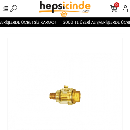
0
VERİŞLERDE ÜCRETSİZ KARGO!
3000 TL ÜZERİ ALIŞVERİŞLERDE ÜCR