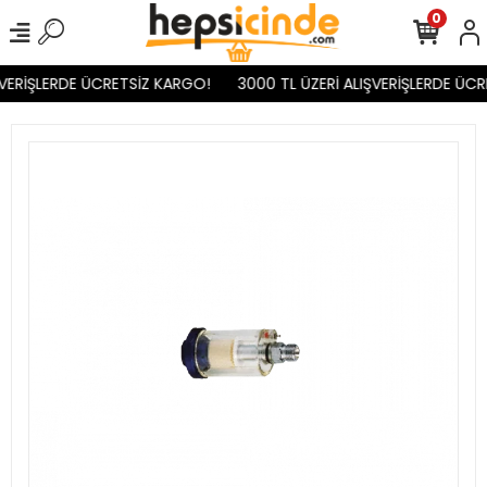
0
VERİŞLERDE ÜCRETSİZ KARGO!
3000 TL ÜZERİ ALIŞVERİŞLERDE ÜCR