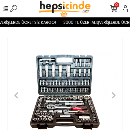
0
VERİŞLERDE ÜCRETSİZ KARGO!
3000 TL ÜZERİ ALIŞVERİŞLERDE ÜCR