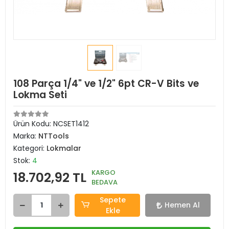
108 Parça 1/4" ve 1/2" 6pt CR-V Bits ve
Lokma Seti
Ürün Kodu:
NCSET1412
Marka:
NTTools
Kategori:
Lokmalar
Stok:
4
KARGO
18.702,92 TL
BEDAVA
Sepete
Hemen Al
Ekle