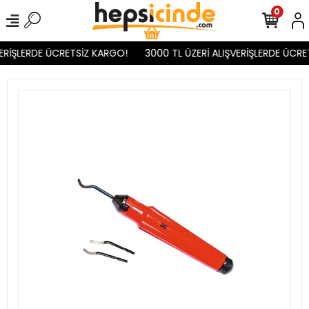
0
ERİŞLERDE ÜCRETSİZ KARGO!
3000 TL ÜZERİ ALIŞVERİŞLERDE ÜCRET