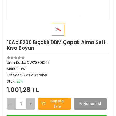
10Ad.E200 Bıçaklı DDM Çapak Alma Seti-
Kısa Boyun
Ürün Kodu:
DWZ3801095
Marka:
DW
Kategori:
Kesici Grubu
Stok:
20+
1.001,28 TL
Sepete
Hemen Al
Ekle