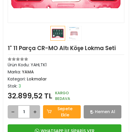
1" 11 Parça CR-MO Altı Köşe Lokma Seti
Ürün Kodu:
YAHLTK1
Marka:
YAMA
Kategori:
Lokmalar
Stok:
3
KARGO
32.899,52 TL
BEDAVA
Sepete
Hemen Al
Ekle
WHATSAPP İLE SİPARİŞ VER