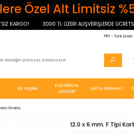
ere Özel Alt Limitsiz %
 KARGO!
3000 TL ÜZERİ ALIŞVERİŞLERDE ÜCRETSİZ K
TRY - Türk Lirası
ELEKTRİKLİ EL
EV YAŞAM
YAPI & HIRDAVAT
O
ALETLERİ
esici Grubu
12.0 x 6 mm. F Tipi Kar