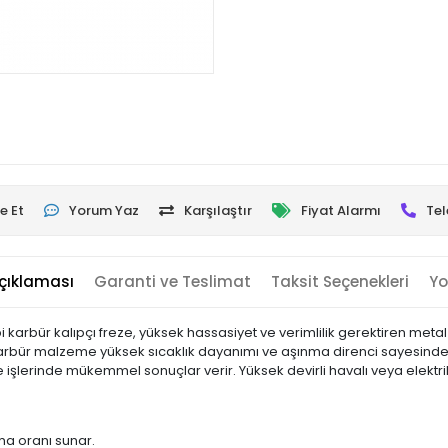
e Et
Yorum Yaz
Karşılaştır
Fiyat Alarmı
Tel
çıklaması
Garanti ve Teslimat
Taksit Seçenekleri
Yo
rbür kalıpçı freze, yüksek hassasiyet ve verimlilik gerektiren metal işl
 karbür malzeme yüksek sıcaklık dayanımı ve aşınma direnci sayesinde 
lerinde mükemmel sonuçlar verir. Yüksek devirli havalı veya elektrik
a oranı sunar.