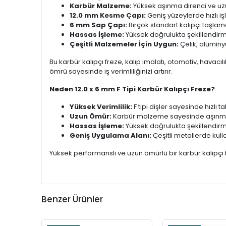
Karbür Malzeme:
Yüksek aşınma direnci ve uz
12.0 mm Kesme Çapı:
Geniş yüzeylerde hızlı i
6 mm Sap Çapı:
Birçok standart kalıpçı taşla
Hassas İşleme:
Yüksek doğrulukta şekillendirm
Çeşitli Malzemeler İçin Uygun:
Çelik, alüminy
Bu karbür kalıpçı freze, kalıp imalatı, otomotiv, havac
ömrü sayesinde iş verimliliğinizi artırır.
Neden 12.0 x 6 mm F Tipi Karbür Kalıpçı Freze?
Yüksek Verimlilik:
F tipi dişler sayesinde hızlı t
Uzun Ömür:
Karbür malzeme sayesinde aşınmaya
Hassas İşleme:
Yüksek doğrulukta şekillendirm
Geniş Uygulama Alanı:
Çeşitli metallerde kullan
Yüksek performanslı ve uzun ömürlü bir karbür kalıpçı fr
Benzer Ürünler