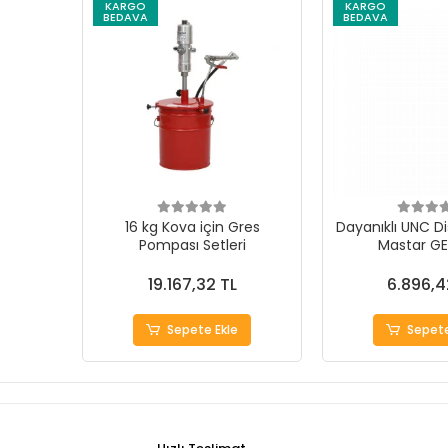
KARGO
KARGO
BEDAVA
BEDAVA
16 kg Kova için Gres
Dayanıklı UNC Di
Pompası Setleri
Mastar G
19.167,32 TL
6.896,4
Sepete Ekle
Sepete