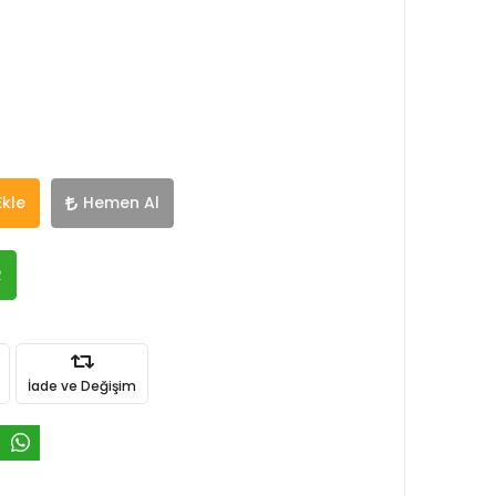
Ekle
Hemen Al
R
İade ve Değişim