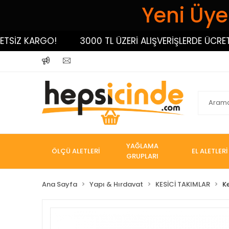
Yeni Üyel
Z KARGO!
3000 TL ÜZERİ ALIŞVERİŞLERDE ÜCRETSİZ
YAĞLAMA
ÖLÇÜ ALETLERİ
EL ALETLERİ
GRUPLARI
Ana Sayfa
Yapı & Hırdavat
KESİCİ TAKIMLAR
K