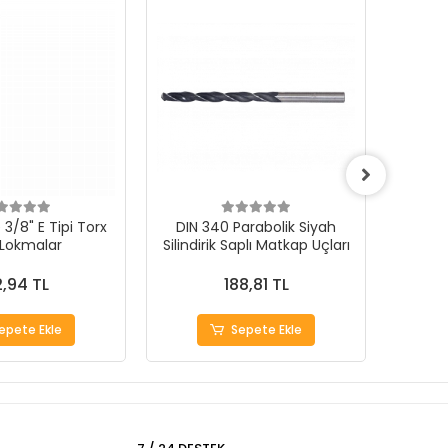
3/8" E Tipi Torx
DIN 340 Parabolik Siyah
 Lokmalar
Silindirik Saplı Matkap Uçları
1000Ad
,94 TL
188,81 TL
epete Ekle
Sepete Ekle