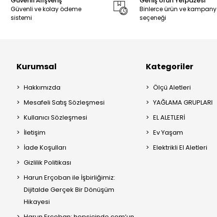
Güvenli Alışveriş
Geniş Ürün Yelpazesi
Güvenli ve kolay ödeme
Binlerce ürün ve kampan
sistemi
seçeneği
Kurumsal
Kategoriler
Hakkımızda
Ölçü Aletleri
Mesafeli Satış Sözleşmesi
YAĞLAMA GRUPLARI
Kullanıcı Sözleşmesi
EL ALETLERİ
İletişim
Ev Yaşam
İade Koşulları
Elektrikli El Aletleri
Gizlilik Politikası
Harun Erçoban ile İşbirliğimiz:
Dijitalde Gerçek Bir Dönüşüm
Hikayesi
Harun Erçoban: hepsicinde.com’un