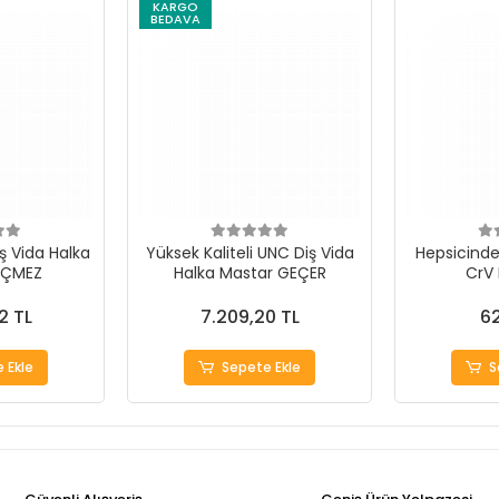
KARGO
BEDAVA
ş Vida Halka
Yüksek Kaliteli UNC Diş Vida
Hepsicinde 
EÇMEZ
Halka Mastar GEÇER
CrV
2 TL
7.209,20 TL
62
 Ekle
Sepete Ekle
S