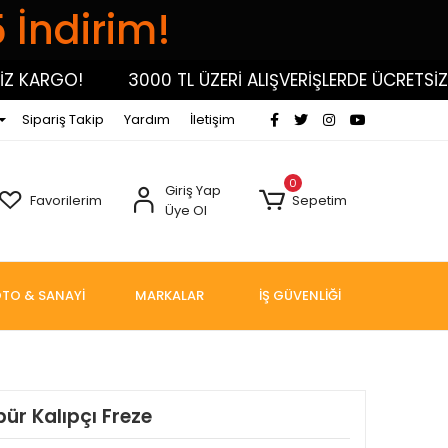
5 İndirim!
ARGO!
3000 TL ÜZERİ ALIŞVERİŞLERDE ÜCRETSİZ KA
Sipariş Takip
Yardım
İletişim
0
Giriş Yap
Favorilerim
Sepetim
Üye Ol
TO & SANAYİ
MARKALAR
İŞ GÜVENLİĞİ
bür Kalıpçı Freze