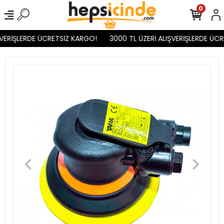
0
VERİŞLERDE ÜCRETSİZ KARGO!
3000 TL ÜZERİ ALIŞVERİŞLERDE ÜCR