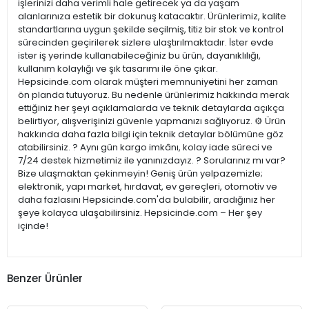
işlerinizi daha verimli hale getirecek ya da yaşam
alanlarınıza estetik bir dokunuş katacaktır. Ürünlerimiz, kalite
standartlarına uygun şekilde seçilmiş, titiz bir stok ve kontrol
sürecinden geçirilerek sizlere ulaştırılmaktadır. İster evde
ister iş yerinde kullanabileceğiniz bu ürün, dayanıklılığı,
kullanım kolaylığı ve şık tasarımı ile öne çıkar.
Hepsicinde.com olarak müşteri memnuniyetini her zaman
ön planda tutuyoruz. Bu nedenle ürünlerimiz hakkında merak
ettiğiniz her şeyi açıklamalarda ve teknik detaylarda açıkça
belirtiyor, alışverişinizi güvenle yapmanızı sağlıyoruz. ⚙️ Ürün
hakkında daha fazla bilgi için teknik detaylar bölümüne göz
atabilirsiniz. ? Aynı gün kargo imkânı, kolay iade süreci ve
7/24 destek hizmetimiz ile yanınızdayız. ? Sorularınız mı var?
Bize ulaşmaktan çekinmeyin! Geniş ürün yelpazemizle;
elektronik, yapı market, hırdavat, ev gereçleri, otomotiv ve
daha fazlasını Hepsicinde.com'da bulabilir, aradığınız her
şeye kolayca ulaşabilirsiniz. Hepsicinde.com – Her şey
içinde!
Benzer Ürünler