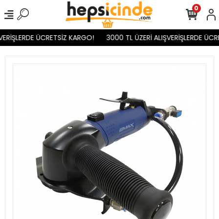
0
VERİŞLERDE ÜCRETSİZ KARGO!
3000 TL ÜZERİ ALIŞVERİŞLERDE ÜCR