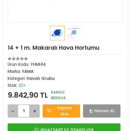
14 + 1 m. Makaralı Hava Hortumu
Ürün Kodu:
YHMH14
Marka:
YAMA
Kategori:
Havalı Grubu
Stok:
20+
KARGO
9.842,90 TL
BEDAVA
Sepete
Hemen Al
Ekle
WHATSAPP İLE SİPARİŞ VER