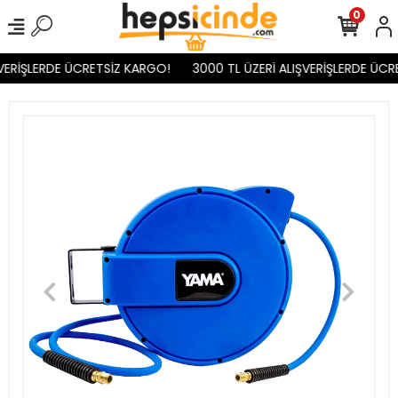
0
VERİŞLERDE ÜCRETSİZ KARGO!
3000 TL ÜZERİ ALIŞVERİŞLERDE ÜCR