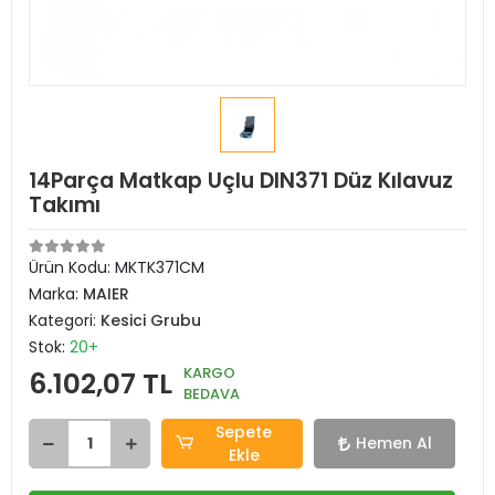
14Parça Matkap Uçlu DIN371 Düz Kılavuz
Takımı
Ürün Kodu:
MKTK371CM
Marka:
MAIER
Kategori:
Kesici Grubu
Stok:
20+
KARGO
6.102,07 TL
BEDAVA
Sepete
Hemen Al
Ekle