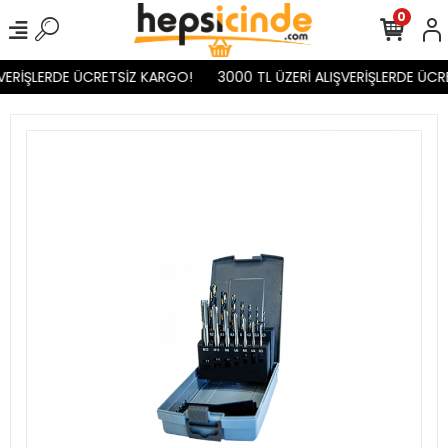
0
VERİŞLERDE ÜCRETSİZ KARGO!
3000 TL ÜZERİ ALIŞVERİŞLERDE ÜCR