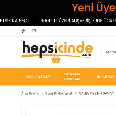
Yeni Üyel
İZ KARGO!
3000 TL ÜZERİ ALIŞVERİŞLERDE ÜCRETSİZ
YAĞLAMA
ÖLÇÜ ALETLERİ
EL ALETLERİ
GRUPLARI
Ana Sayfa
Yapı & Hırdavat
NALBURİYE HIRDAVAT