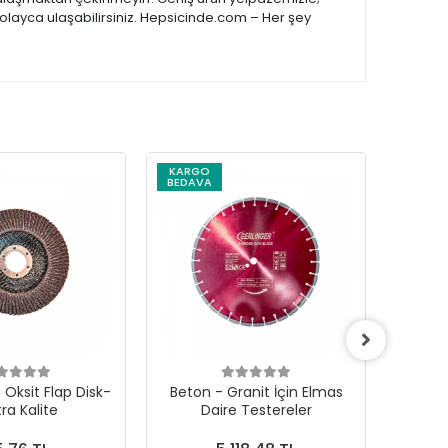
kolayca ulaşabilirsiniz. Hepsicinde.com – Her şey
KARGO
BEDAVA
Oksit Flap Disk-
Beton - Granit İçin Elmas
Soğuk
tra Kalite
Daire Testereler
Çanak