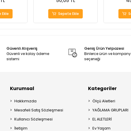
 TL
50,05 TL
45
 Ekle
Sepete Ekle
S
Güvenli Alışveriş
Geniş Ürün Yelpazesi
Güvenli ve kolay ödeme
Binlerce ürün ve kampan
sistemi
seçeneği
Kurumsal
Kategoriler
Hakkımızda
Ölçü Aletleri
Mesafeli Satış Sözleşmesi
YAĞLAMA GRUPLARI
Kullanıcı Sözleşmesi
EL ALETLERİ
İletişim
Ev Yaşam