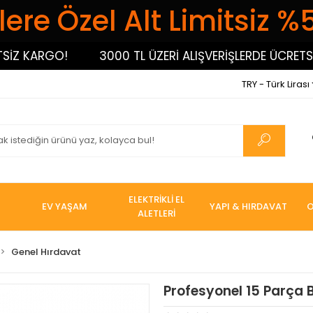
ere Özel Alt Limitsiz %
 KARGO!
3000 TL ÜZERİ ALIŞVERİŞLERDE ÜCRETSİZ K
TRY - Türk Lirası
ELEKTRİKLİ EL
EV YAŞAM
YAPI & HIRDAVAT
O
ALETLERİ
Genel Hırdavat
Profesyonel 15 Parça 