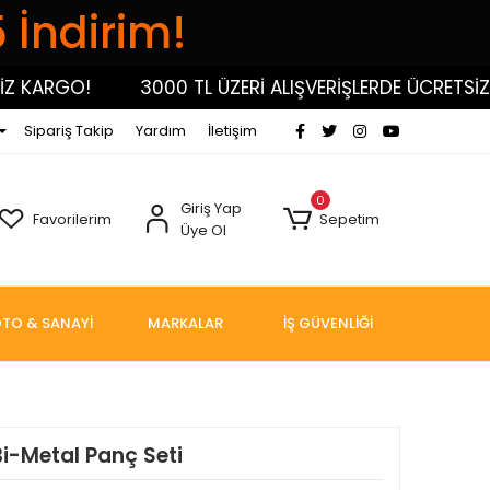
5 İndirim!
ARGO!
3000 TL ÜZERİ ALIŞVERİŞLERDE ÜCRETSİZ KA
Sipariş Takip
Yardım
İletişim
0
Giriş Yap
Favorilerim
Sepetim
Üye Ol
TO & SANAYİ
MARKALAR
İŞ GÜVENLİĞİ
Bi-Metal Panç Seti