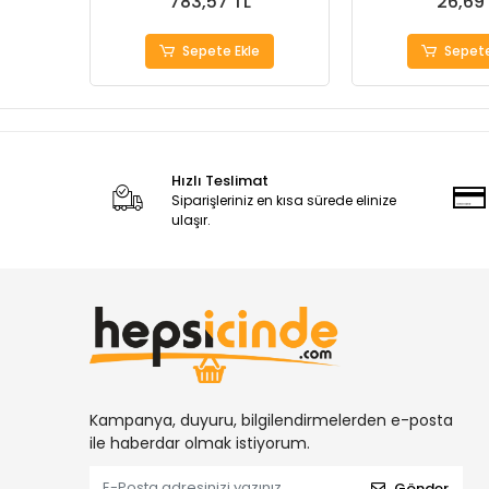
783,57 TL
26,69
Sepete Ekle
Sepete
Hızlı Teslimat
Siparişleriniz en kısa sürede elinize
ulaşır.
Kampanya, duyuru, bilgilendirmelerden e-posta
ile haberdar olmak istiyorum.
Gönder