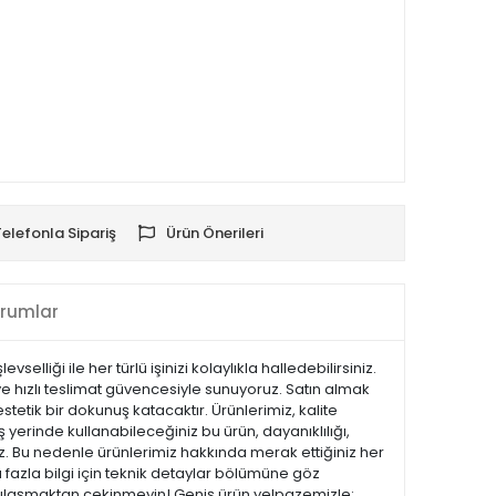
Telefonla Sipariş
Ürün Önerileri
rumlar
elliği ile her türlü işinizi kolaylıkla halledebilirsiniz.
 ve hızlı teslimat güvencesiyle sunuyoruz. Satın almak
tetik bir dokunuş katacaktır. Ürünlerimiz, kalite
iş yerinde kullanabileceğiniz bu ürün, dayanıklılığı,
z. Bu nedenle ürünlerimiz hakkında merak ettiğiniz her
 fazla bilgi için teknik detaylar bölümüne göz
ize ulaşmaktan çekinmeyin! Geniş ürün yelpazemizle;