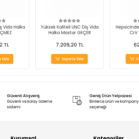
ş Vida Halka
Yüksek Kaliteli UNC Diş Vida
Hepsicinde 
EÇMEZ
Halka Mastar GEÇER
CrV
2 TL
7.209,20 TL
62
 Ekle
Sepete Ekle
S
Güvenli Alışveriş
Geniş Ürün Yelpazesi
Güvenli ve kolay ödeme
Binlerce ürün ve kampan
sistemi
seçeneği
Kurumsal
Kategoriler