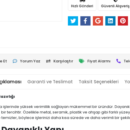
Hızlı Gönderi
Güvenli Alışveriş
e Et
Yorum Yaz
Karşılaştır
Fiyat Alarmı
Tel
çıklaması
Garanti ve Teslimat
Taksit Seçenekleri
Yo
azırlığı
ma işlerinde yüksek verimlilik sağlayan mükemmel bir üründür. Dayanıklı
ir tercihtir. Özellikle metal, seramik, plastik ve ahşap gibi farklı yüze
e temizler, böylece işlerinizi daha kısa sürede ve daha verimli bir şe
 Dayanıklı Yapı