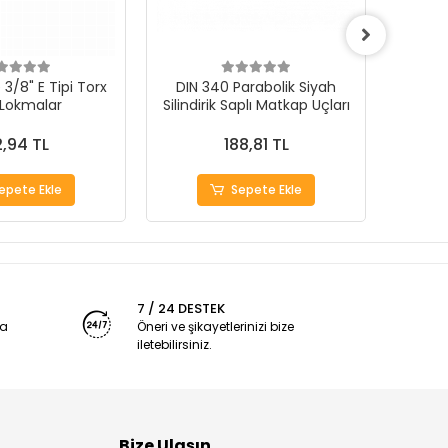
3/8" E Tipi Torx
DIN 340 Parabolik Siyah
 Lokmalar
Silindirik Saplı Matkap Uçları
1000Ad
,94 TL
188,81 TL
epete Ekle
Sepete Ekle
7 / 24 DESTEK
ya
Öneri ve şikayetlerinizi bize
iletebilirsiniz.
Bize Ulaşın