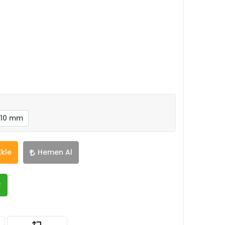
x 10 mm
Ekle
Hemen Al
R