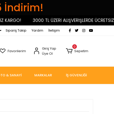
5 İndirim!
KARGO!
3000 TL ÜZERİ ALIŞVERİŞLERDE ÜCRETSİZ KA
Sipariş Takip
Yardım
İletişim
0
Giriş Yap
Favorilerim
Sepetim
Üye Ol
TO & SANAYİ
MARKALAR
İŞ GÜVENLİĞİ