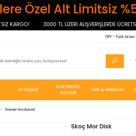
ere Özel Alt Limitsiz %
 KARGO!
3000 TL ÜZERİ ALIŞVERİŞLERDE ÜCRETSİZ 
TRY - Türk Lirası
ELEKTRİKLİ EL
EV YAŞAM
YAPI & HIRDAVAT
O
ALETLERİ
Genel Hırdavat
Skoç Mor Disk