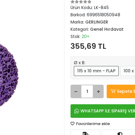
Ürün Kodu:
LK-845
Barkod:
6996518050948
Marka:
GERLINGER
Kategori:
Genel Hırdavat
Stok:
20+
355,69 TL
Ø x B:
115 x 10 mm - FLAP
100 
Sepete 
WHATSAPP İLE SİPARİŞ VE
Favorilerime ekle