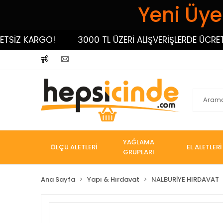
Yeni Üyel
İZ KARGO!
3000 TL ÜZERİ ALIŞVERİŞLERDE ÜCRETSİZ
YAĞLAMA
ÖLÇÜ ALETLERİ
EL ALETLERİ
GRUPLARI
Ana Sayfa
Yapı & Hırdavat
NALBURİYE HIRDAVAT