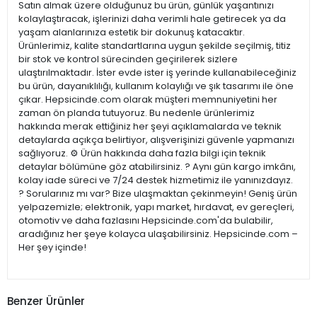
Satın almak üzere olduğunuz bu ürün, günlük yaşantınızı
kolaylaştıracak, işlerinizi daha verimli hale getirecek ya da
yaşam alanlarınıza estetik bir dokunuş katacaktır.
Ürünlerimiz, kalite standartlarına uygun şekilde seçilmiş, titiz
bir stok ve kontrol sürecinden geçirilerek sizlere
ulaştırılmaktadır. İster evde ister iş yerinde kullanabileceğiniz
bu ürün, dayanıklılığı, kullanım kolaylığı ve şık tasarımı ile öne
çıkar. Hepsicinde.com olarak müşteri memnuniyetini her
zaman ön planda tutuyoruz. Bu nedenle ürünlerimiz
hakkında merak ettiğiniz her şeyi açıklamalarda ve teknik
detaylarda açıkça belirtiyor, alışverişinizi güvenle yapmanızı
sağlıyoruz. ⚙️ Ürün hakkında daha fazla bilgi için teknik
detaylar bölümüne göz atabilirsiniz. ? Aynı gün kargo imkânı,
kolay iade süreci ve 7/24 destek hizmetimiz ile yanınızdayız.
? Sorularınız mı var? Bize ulaşmaktan çekinmeyin! Geniş ürün
yelpazemizle; elektronik, yapı market, hırdavat, ev gereçleri,
otomotiv ve daha fazlasını Hepsicinde.com'da bulabilir,
aradığınız her şeye kolayca ulaşabilirsiniz. Hepsicinde.com –
Her şey içinde!
Benzer Ürünler