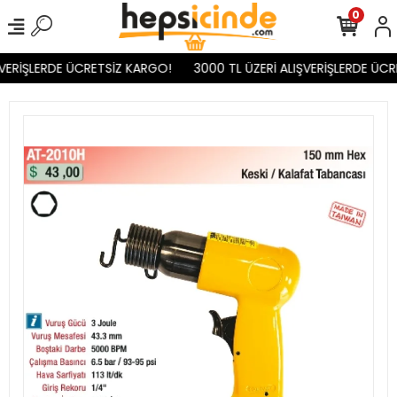
0
VERİŞLERDE ÜCRETSİZ KARGO!
3000 TL ÜZERİ ALIŞVERİŞLERDE ÜCR