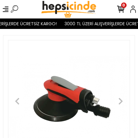
0
ERİŞLERDE ÜCRETSİZ KARGO!
3000 TL ÜZERİ ALIŞVERİŞLERDE ÜCRET