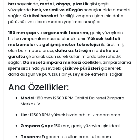
hızı
sayesinde,
metal, ahşap, plastik
gibi çeşitli
yüzeylerde
hızlı, verimli ve düzgün
sonuçlar elde etmenizi
sağlar.
Orbital hareket
özelliği, zımpara işleminin daha
pürüzsüz ve iz bırakmadan yapılmasını sağlar.
150 mm çapı
ve
ergonomik tasarımı
, geniş yüzeylerin
hızlıca zımparalanmasına olanak tanır.
Yüksek kaliteli
malzemeler
ve
gelişmiş motor teknolojisi
ile üretilmiş
olan bu zımpara aracı,
daha az titreşim
ile
daha az
gürültü
çıkararak uzun süreli kullanımlarda bile rahatlık
sağlar.
Dairesel zımpara merkezi
özellikleri, zımparalama
işlemi sırasında yüzeydeki
çizik ve pürüzleri
gidererek
daha düzgün ve pürüzsüz bir yüzey elde etmenizi sağlar.
Ana Özellikler:
Model:
150 mm 12500 RPM Orbital Dairesel Zımpara
Merkezi V
Hız:
12500 RPM yüksek hızda orbital zımparalama
Zımpara Çapı:
150 mm, geniş yüzeyler için ideal
Tasarım:
Ergonomik, kullanıcı dostu tasarım