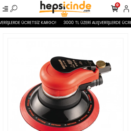
0
VERİŞLERDE ÜCRETSİZ KARGO!
3000 TL ÜZERİ ALIŞVERİŞLERDE ÜCR