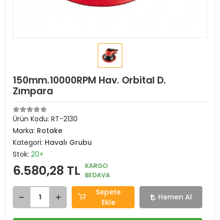
150mm.10000RPM Hav. Orbital D.
Zımpara
Ürün Kodu:
RT-2130
Marka:
Rotake
Kategori:
Havalı Grubu
Stok:
20+
KARGO
6.580,28 TL
BEDAVA
Sepete
Hemen Al
Ekle