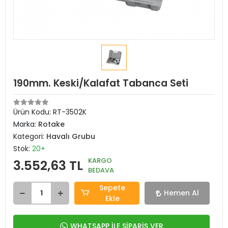
190mm. Keski/Kalafat Tabanca Seti
Ürün Kodu:
RT-3502K
Marka:
Rotake
Kategori:
Havalı Grubu
Stok:
20+
KARGO
3.552,63 TL
BEDAVA
Sepete
Hemen Al
Ekle
WHATSAPP İLE SİPARİŞ VER