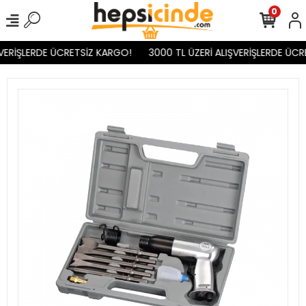
0
VERİŞLERDE ÜCRETSİZ KARGO!
3000 TL ÜZERİ ALIŞVERİŞLERDE ÜCR