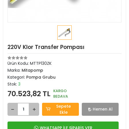
220V Klor Transfer Pompası
Ürün Kodu:
MTTP130ZK
Marka:
Mitapomp
Kategori:
Pompa Grubu
Stok:
3
KARGO
70.523,82 TL
BEDAVA
Sepete
Hemen Al
Ekle
WHATSAPP İLE SİPARİŞ VER