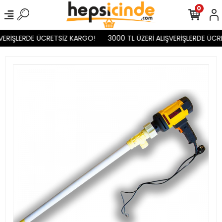
0
VERİŞLERDE ÜCRETSİZ KARGO!
3000 TL ÜZERİ ALIŞVERİŞLERDE ÜCR