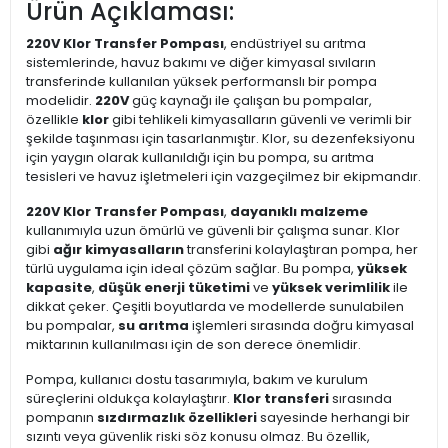
Ürün Açıklaması:
220V Klor Transfer Pompası
, endüstriyel su arıtma
sistemlerinde, havuz bakımı ve diğer kimyasal sıvıların
transferinde kullanılan yüksek performanslı bir pompa
modelidir.
220V
güç kaynağı ile çalışan bu pompalar,
özellikle
klor
gibi tehlikeli kimyasalların güvenli ve verimli bir
şekilde taşınması için tasarlanmıştır. Klor, su dezenfeksiyonu
için yaygın olarak kullanıldığı için bu pompa, su arıtma
tesisleri ve havuz işletmeleri için vazgeçilmez bir ekipmandır.
220V Klor Transfer Pompası
,
dayanıklı malzeme
kullanımıyla uzun ömürlü ve güvenli bir çalışma sunar. Klor
gibi
ağır kimyasalların
transferini kolaylaştıran pompa, her
türlü uygulama için ideal çözüm sağlar. Bu pompa,
yüksek
kapasite
,
düşük enerji tüketimi
ve
yüksek verimlilik
ile
dikkat çeker. Çeşitli boyutlarda ve modellerde sunulabilen
bu pompalar,
su arıtma
işlemleri sırasında doğru kimyasal
miktarının kullanılması için de son derece önemlidir.
Pompa, kullanıcı dostu tasarımıyla, bakım ve kurulum
süreçlerini oldukça kolaylaştırır.
Klor transferi
sırasında
pompanın
sızdırmazlık özellikleri
sayesinde herhangi bir
sızıntı veya güvenlik riski söz konusu olmaz. Bu özellik,