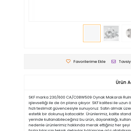
Favorilerime Ekle
Tavsiy
Ürün A
SKF marka 230/600 CA/C08W509 Oynak Makaralı Rulman, y
işlevselliği ile de ön plana çıkıyor. SKF kalitesi ile uz
hızlı teslimat güvencesiyle sunuyoruz. Satın almak üze
estetik bir dokunuş katacaktır. Ürünlerimiz, kalite standa
yerinde kullanabileceğiniz bu ürün, dayanıklılığı, kul
nedenle ürünlerimiz hakkında merak ettiğiniz her şeyi 
fazla bilgi için teknik detaylar bölümüne göz atabilirsi