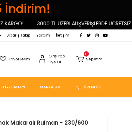
5 İndirim!
ARGO!
3000 TL ÜZERİ ALIŞVERİŞLERDE ÜCRETSİZ KA
Sipariş Takip
Yardım
İletişim
0
Giriş Yap
Favorilerim
Sepetim
Üye Ol
TO & SANAYİ
MARKALAR
İŞ GÜVENLİĞİ
ynak Makaralı Rulman - 230/600