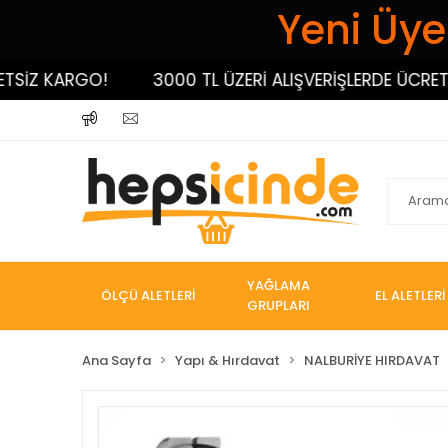
Yeni Üyel
Z KARGO!
3000 TL ÜZERİ ALIŞVERİŞLERDE ÜCRETSİZ
YAĞLAMA
ÖLÇÜ ALETLERİ
EL ALETLERİ
GRUPLARI
Ana Sayfa
Yapı & Hırdavat
NALBURİYE HIRDAVAT