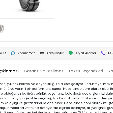
e Et
Yorum Yaz
Karşılaştır
Fiyat Alarmı
Tel
çıklaması
Garanti ve Teslimat
Taksit Seçenekleri
Yo
üksek kalitesi ve dayanıklılığı ile dikkat çekiyor. Endüstriyel maki
un ömürlü ve verimli bir performans sunar. Hepsicinde.com olarak size, ih
re olduğunuz bu ürün, günlük yaşantınızı kolaylaştıracak, işlerinizi da
rtlarına uygun şekilde seçilmiş, titiz bir stok ve kontrol sürecinden geçir
lanım kolaylığı ve şık tasarımı ile öne çıkar. Hepsicinde.com olarak mü
açıklamalarda ve teknik detaylarda açıkça belirtiyor, alışverişinizi 
niz. ? Aynı gün kargo imkânı, kolay iade süreci ve 7/24 destek hizmetimi