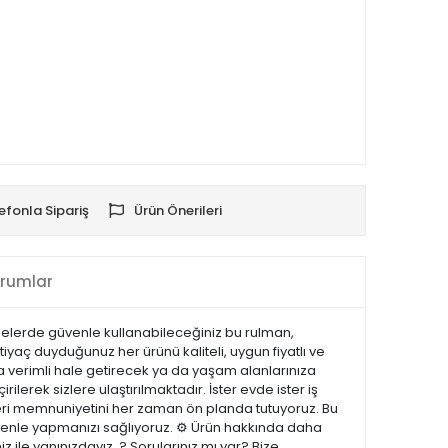
efonla Sipariş
Ürün Önerileri
rumlar
nelerde güvenle kullanabileceğiniz bu rulman,
tiyaç duyduğunuz her ürünü kaliteli, uygun fiyatlı ve
ha verimli hale getirecek ya da yaşam alanlarınıza
ilerek sizlere ulaştırılmaktadır. İster evde ister iş
şteri memnuniyetini her zaman ön planda tutuyoruz. Bu
güvenle yapmanızı sağlıyoruz. ⚙️ Ürün hakkında daha
z ile yanınızdayız. ? Sorularınız mı var? Bize