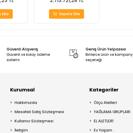
,23 TL
2.713.721,28 TL
 Ekle
Sepete Ekle
Güvenli Alışveriş
Geniş Ürün Yelpazesi
Güvenli ve kolay ödeme
Binlerce ürün ve kampan
sistemi
seçeneği
Kurumsal
Kategoriler
Hakkımızda
Ölçü Aletleri
Mesafeli Satış Sözleşmesi
YAĞLAMA GRUPLARI
Kullanıcı Sözleşmesi
EL ALETLERİ
İletişim
Ev Yaşam