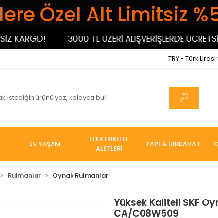
ere Özel Alt Limitsiz %
 KARGO!
3000 TL ÜZERİ ALIŞVERİŞLERDE ÜCRETSİZ K
TRY - Türk Lirası
ELEKTRİKLİ EL
EV YAŞAM
YAPI & HIRDAVAT
O
ALETLERİ
Rulmanlar
Oynak Rulmanlar
Yüksek Kaliteli SKF O
CA/C08W509