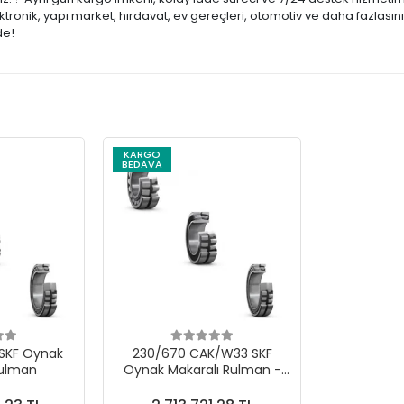
ronik, yapı market, hırdavat, ev gereçleri, otomotiv ve daha fazlasını
de!
KARGO
BEDAVA
i SKF Oynak
230/670 CAK/W33 SKF
Rulman
Oynak Makaralı Rulman -
Dayanıklı ve Kaliteli Rulman