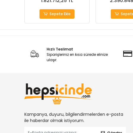
1.821.712,25 TL
2.390.848
Sepete Ekle
Sepete
Hızlı Teslimat
Siparişleriniz en kısa sürede elinize
ulaşır.
Kampanya, duyuru, bilgilendirmelerden e-posta
ile haberdar olmak istiyorum.
Gönder