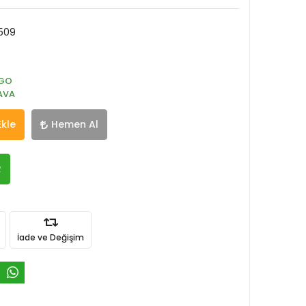
509
GO
AVA
Ekle
Hemen Al
R
İade ve Değişim