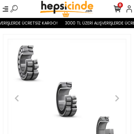
0
VERİŞLERDE ÜCRETSİZ KARGO!
3000 TL ÜZERİ ALIŞVERİŞLERDE ÜCR