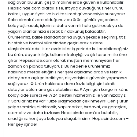
sağlayan bu ürün, çeşitli makinelerde güvenle kullanılabilir.
Hepsicinde.com olarak size, ihtiyaç duyduğunuz her ürünü
kaliteli, uygun fiyatlı ve hızlı teslimat güvencesiyle sunuyoruz.
Satın almak üzere olduğunuz bu ürün, günlük yaşantınızı
kolaylaştıracak, işlerinizi daha verimli hale getirecek ya da
yaşam alanlarınıza estetik bir dokunuş katacaktır.
Ürünlerimiz, kalite standartlarına uygun şekilde seçilmiş, titiz
bir stok ve kontrol sürecinden geçirilerek sizlere
ulaştırılmaktadır. İster evde ister iş yerinde kullanabileceğiniz
bu ürün, dayanıklılığı, kullanım kolaylığı ve şık tasarımı ile öne
çıkar. Hepsicinde.com olarak müşteri memnuniyetini her
zaman ön planda tutuyoruz. Bu nedenle ürünlerimiz
hakkında merak ettiğiniz her şeyi açıklamalarda ve teknik
detaylarda açıkça belirtiyor, alışverişinizi güvenle yapmanızı
sağlıyoruz. ⚙️ Ürün hakkında daha fazla bilgi için teknik
detaylar bölümüne göz atabilirsiniz. ? Aynı gün kargo imkânı,
kolay iade süreci ve 7/24 destek hizmetimiz ile yanınızdayız.
? Sorularınız mı var? Bize ulaşmaktan çekinmeyin! Geniş ürün
yelpazemizle; elektronik, yapı market, hırdavat, ev gereçleri,
otomotiv ve daha fazlasını Hepsicinde.com'da bulabilir,
aradığınız her şeye kolayca ulaşabilirsiniz. Hepsicinde.com –
Her şey içinde!