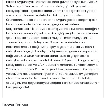
kaliteli, uygun fiyatlı ve hızlı teslimat güvencesiyle sunuyoruz.
Satın almak üzere olduğunuz bu ürün, günlük yaşantınızı
kolaylaştıracak, işlerinizi daha verimli hale getirecek ya da
yaşam alanlarınıza estetik bir dokunuş katacaktır.
Ürünlerimiz, kalite standartlarına uygun şekilde seçilmiş, titiz
bir stok ve kontrol sürecinden geçirilerek sizlere
ulaştırılmaktadır. İster evde ister iş yerinde kullanabileceğiniz
bu ürün, dayanıklılığı, kullanım kolaylığı ve şık tasarımı ile öne
çıkar. Hepsicinde.com olarak müşteri memnuniyetini her
zaman ön planda tutuyoruz. Bu nedenle ürünlerimiz
hakkında merak ettiğiniz her şeyi açıklamalarda ve teknik
detaylarda açıkça belirtiyor, alışverişinizi güvenle yapmanızı
sağlıyoruz. ⚙️ Ürün hakkında daha fazla bilgi için teknik
detaylar bölümüne göz atabilirsiniz. ? Aynı gün kargo imkânı,
kolay iade süreci ve 7/24 destek hizmetimiz ile yanınızdayız.
? Sorularınız mı var? Bize ulaşmaktan çekinmeyin! Geniş ürün
yelpazemizle; elektronik, yapı market, hırdavat, ev gereçleri,
otomotiv ve daha fazlasını Hepsicinde.com'da bulabilir,
aradığınız her şeye kolayca ulaşabilirsiniz. Hepsicinde.com –
Her şey içinde!
Benzer Ürünler