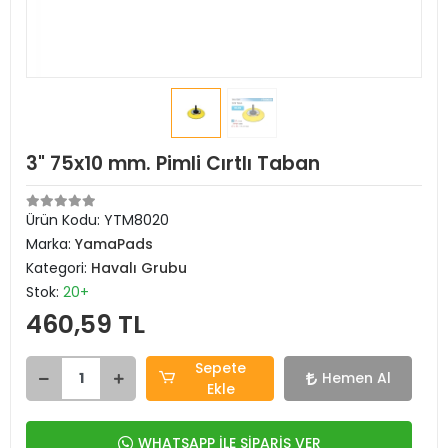
3" 75x10 mm. Pimli Cırtlı Taban
Ürün Kodu:
YTM8020
Marka:
YamaPads
Kategori:
Havalı Grubu
Stok:
20+
460,59 TL
Sepete
Hemen Al
Ekle
WHATSAPP İLE SİPARİŞ VER