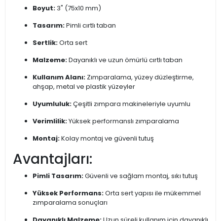
Boyut:
3" (75x10 mm)
Tasarım:
Pimli cırtlı taban
Sertlik:
Orta sert
Malzeme:
Dayanıklı ve uzun ömürlü cırtlı taban
Kullanım Alanı:
Zımparalama, yüzey düzleştirme,
ahşap, metal ve plastik yüzeyler
Uyumluluk:
Çeşitli zımpara makineleriyle uyumlu
Verimlilik:
Yüksek performanslı zımparalama
Montaj:
Kolay montaj ve güvenli tutuş
Avantajları:
Pimli Tasarım:
Güvenli ve sağlam montaj, sıkı tutuş
Yüksek Performans:
Orta sert yapısı ile mükemmel
zımparalama sonuçları
Dayanıklı Malzeme:
Uzun süreli kullanım için dayanıklı