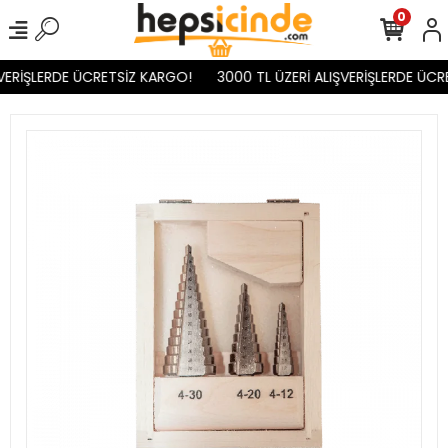
0
VERİŞLERDE ÜCRETSİZ KARGO!
3000 TL ÜZERİ ALIŞVERİŞLERDE ÜCR