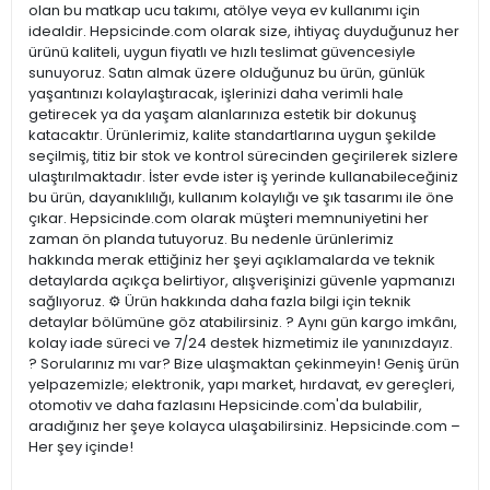
olan bu matkap ucu takımı, atölye veya ev kullanımı için
idealdir. Hepsicinde.com olarak size, ihtiyaç duyduğunuz her
ürünü kaliteli, uygun fiyatlı ve hızlı teslimat güvencesiyle
sunuyoruz. Satın almak üzere olduğunuz bu ürün, günlük
yaşantınızı kolaylaştıracak, işlerinizi daha verimli hale
getirecek ya da yaşam alanlarınıza estetik bir dokunuş
katacaktır. Ürünlerimiz, kalite standartlarına uygun şekilde
seçilmiş, titiz bir stok ve kontrol sürecinden geçirilerek sizlere
ulaştırılmaktadır. İster evde ister iş yerinde kullanabileceğiniz
bu ürün, dayanıklılığı, kullanım kolaylığı ve şık tasarımı ile öne
çıkar. Hepsicinde.com olarak müşteri memnuniyetini her
zaman ön planda tutuyoruz. Bu nedenle ürünlerimiz
hakkında merak ettiğiniz her şeyi açıklamalarda ve teknik
detaylarda açıkça belirtiyor, alışverişinizi güvenle yapmanızı
sağlıyoruz. ⚙️ Ürün hakkında daha fazla bilgi için teknik
detaylar bölümüne göz atabilirsiniz. ? Aynı gün kargo imkânı,
kolay iade süreci ve 7/24 destek hizmetimiz ile yanınızdayız.
? Sorularınız mı var? Bize ulaşmaktan çekinmeyin! Geniş ürün
yelpazemizle; elektronik, yapı market, hırdavat, ev gereçleri,
otomotiv ve daha fazlasını Hepsicinde.com'da bulabilir,
aradığınız her şeye kolayca ulaşabilirsiniz. Hepsicinde.com –
Her şey içinde!