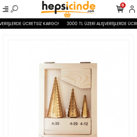
0
VERİŞLERDE ÜCRETSİZ KARGO!
3000 TL ÜZERİ ALIŞVERİŞLERDE ÜCR