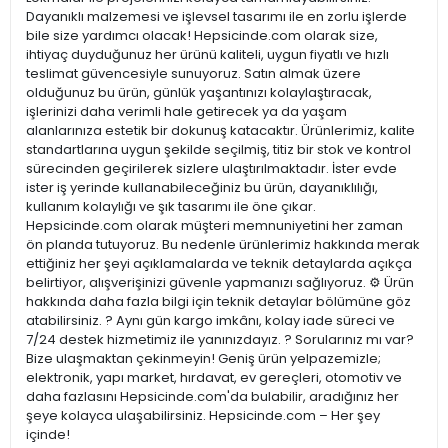
Dayanıklı malzemesi ve işlevsel tasarımı ile en zorlu işlerde
bile size yardımcı olacak! Hepsicinde.com olarak size,
ihtiyaç duyduğunuz her ürünü kaliteli, uygun fiyatlı ve hızlı
teslimat güvencesiyle sunuyoruz. Satın almak üzere
olduğunuz bu ürün, günlük yaşantınızı kolaylaştıracak,
işlerinizi daha verimli hale getirecek ya da yaşam
alanlarınıza estetik bir dokunuş katacaktır. Ürünlerimiz, kalite
standartlarına uygun şekilde seçilmiş, titiz bir stok ve kontrol
sürecinden geçirilerek sizlere ulaştırılmaktadır. İster evde
ister iş yerinde kullanabileceğiniz bu ürün, dayanıklılığı,
kullanım kolaylığı ve şık tasarımı ile öne çıkar.
Hepsicinde.com olarak müşteri memnuniyetini her zaman
ön planda tutuyoruz. Bu nedenle ürünlerimiz hakkında merak
ettiğiniz her şeyi açıklamalarda ve teknik detaylarda açıkça
belirtiyor, alışverişinizi güvenle yapmanızı sağlıyoruz. ⚙️ Ürün
hakkında daha fazla bilgi için teknik detaylar bölümüne göz
atabilirsiniz. ? Aynı gün kargo imkânı, kolay iade süreci ve
7/24 destek hizmetimiz ile yanınızdayız. ? Sorularınız mı var?
Bize ulaşmaktan çekinmeyin! Geniş ürün yelpazemizle;
elektronik, yapı market, hırdavat, ev gereçleri, otomotiv ve
daha fazlasını Hepsicinde.com'da bulabilir, aradığınız her
şeye kolayca ulaşabilirsiniz. Hepsicinde.com – Her şey
içinde!