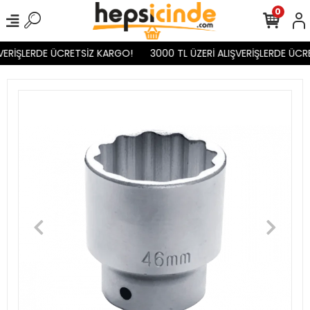
0
VERİŞLERDE ÜCRETSİZ KARGO!
3000 TL ÜZERİ ALIŞVERİŞLERDE ÜCR