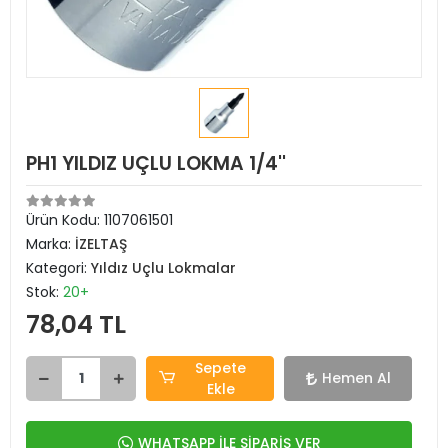
PH1 YILDIZ UÇLU LOKMA 1/4''
Ürün Kodu:
1107061501
Marka:
İZELTAŞ
Kategori:
Yıldız Uçlu Lokmalar
Stok:
20+
78,04 TL
Sepete
Hemen Al
Ekle
WHATSAPP İLE SİPARİŞ VER