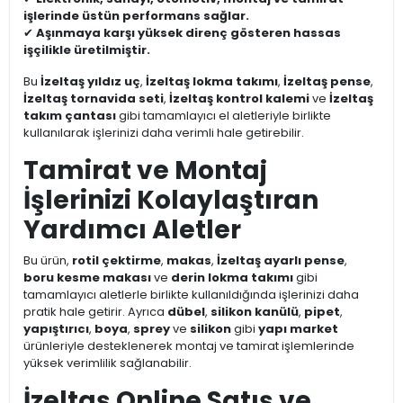
işlerinde üstün performans sağlar.
✔
Aşınmaya karşı yüksek direnç gösteren hassas
işçilikle üretilmiştir.
Bu
İzeltaş yıldız uç
,
İzeltaş lokma takımı
,
İzeltaş pense
,
İzeltaş tornavida seti
,
İzeltaş kontrol kalemi
ve
İzeltaş
takım çantası
gibi tamamlayıcı el aletleriyle birlikte
kullanılarak işlerinizi daha verimli hale getirebilir.
Tamirat ve Montaj
İşlerinizi Kolaylaştıran
Yardımcı Aletler
Bu ürün,
rotil çektirme
,
makas
,
İzeltaş ayarlı pense
,
boru kesme makası
ve
derin lokma takımı
gibi
tamamlayıcı aletlerle birlikte kullanıldığında işlerinizi daha
pratik hale getirir. Ayrıca
dübel
,
silikon kanülü
,
pipet
,
yapıştırıcı
,
boya
,
sprey
ve
silikon
gibi
yapı market
ürünleriyle desteklenerek montaj ve tamirat işlemlerinde
yüksek verimlilik sağlanabilir.
İzeltaş Online Satış ve