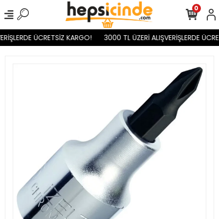
0
ERİŞLERDE ÜCRETSİZ KARGO!
3000 TL ÜZERİ ALIŞVERİŞLERDE ÜCRE