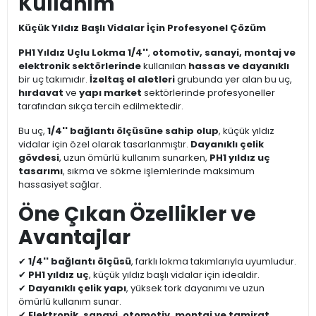
Kullanım
Küçük Yıldız Başlı Vidalar İçin Profesyonel Çözüm
PH1 Yıldız Uçlu Lokma 1/4''
,
otomotiv, sanayi, montaj ve
elektronik sektörlerinde
kullanılan
hassas ve dayanıklı
bir uç takımıdır.
İzeltaş el aletleri
grubunda yer alan bu uç,
hırdavat
ve
yapı market
sektörlerinde profesyoneller
tarafından sıkça tercih edilmektedir.
Bu uç,
1/4'' bağlantı ölçüsüne sahip olup
, küçük yıldız
vidalar için özel olarak tasarlanmıştır.
Dayanıklı çelik
gövdesi
, uzun ömürlü kullanım sunarken,
PH1 yıldız uç
tasarımı
, sıkma ve sökme işlemlerinde maksimum
hassasiyet sağlar.
Öne Çıkan Özellikler ve
Avantajlar
✔
1/4'' bağlantı ölçüsü
, farklı lokma takımlarıyla uyumludur.
✔
PH1 yıldız uç
, küçük yıldız başlı vidalar için idealdir.
✔
Dayanıklı çelik yapı
, yüksek tork dayanımı ve uzun
ömürlü kullanım sunar.
✔
Elektronik, sanayi, otomotiv, montaj ve tamirat