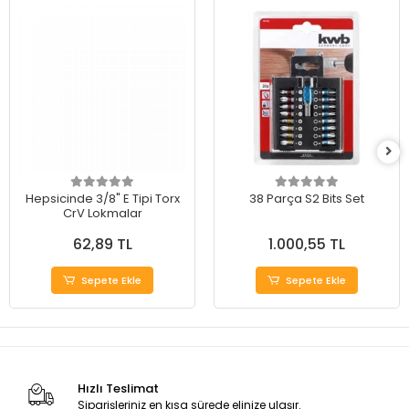
Hepsicinde 3/8" E Tipi Torx
38 Parça S2 Bits Set
CrV Lokmalar
62,89 TL
1.000,55 TL
Sepete Ekle
Sepete Ekle
Hızlı Teslimat
Siparişleriniz en kısa sürede elinize ulaşır.