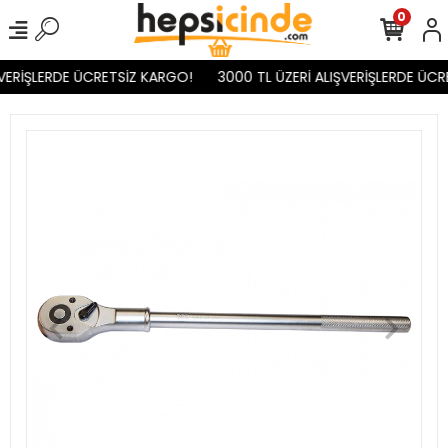
0
VERİŞLERDE ÜCRETSİZ KARGO!
3000 TL ÜZERİ ALIŞVERİŞLERDE ÜCR