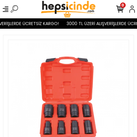
0
VERİŞLERDE ÜCRETSİZ KARGO!
3000 TL ÜZERİ ALIŞVERİŞLERDE ÜCR