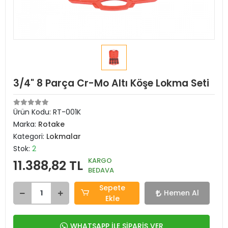
3/4" 8 Parça Cr-Mo Altı Köşe Lokma Seti
Ürün Kodu:
RT-001K
Marka:
Rotake
Kategori:
Lokmalar
Stok:
2
KARGO
11.388,82 TL
BEDAVA
Sepete
Hemen Al
Ekle
WHATSAPP İLE SİPARİŞ VER