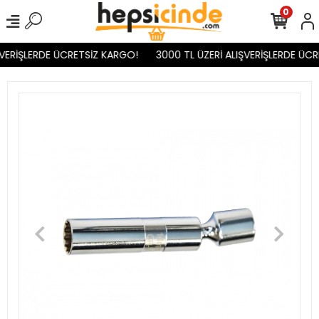
0
VERİŞLERDE ÜCRETSİZ KARGO!
3000 TL ÜZERİ ALIŞVERİŞLERDE ÜCR