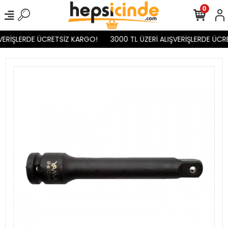
0
VERİŞLERDE ÜCRETSİZ KARGO!
3000 TL ÜZERİ ALIŞVERİŞLERDE ÜCR