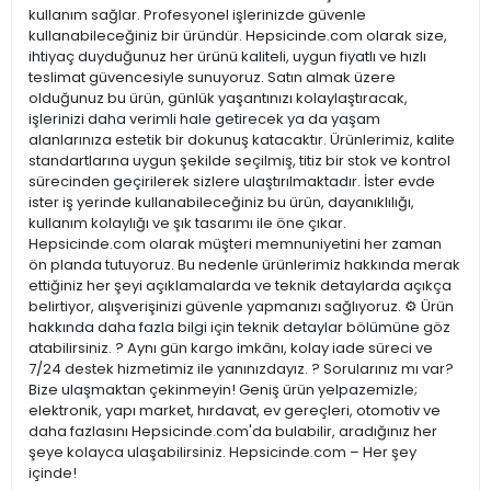
kullanım sağlar. Profesyonel işlerinizde güvenle
kullanabileceğiniz bir üründür. Hepsicinde.com olarak size,
ihtiyaç duyduğunuz her ürünü kaliteli, uygun fiyatlı ve hızlı
teslimat güvencesiyle sunuyoruz. Satın almak üzere
olduğunuz bu ürün, günlük yaşantınızı kolaylaştıracak,
işlerinizi daha verimli hale getirecek ya da yaşam
alanlarınıza estetik bir dokunuş katacaktır. Ürünlerimiz, kalite
standartlarına uygun şekilde seçilmiş, titiz bir stok ve kontrol
sürecinden geçirilerek sizlere ulaştırılmaktadır. İster evde
ister iş yerinde kullanabileceğiniz bu ürün, dayanıklılığı,
kullanım kolaylığı ve şık tasarımı ile öne çıkar.
Hepsicinde.com olarak müşteri memnuniyetini her zaman
ön planda tutuyoruz. Bu nedenle ürünlerimiz hakkında merak
ettiğiniz her şeyi açıklamalarda ve teknik detaylarda açıkça
belirtiyor, alışverişinizi güvenle yapmanızı sağlıyoruz. ⚙️ Ürün
hakkında daha fazla bilgi için teknik detaylar bölümüne göz
atabilirsiniz. ? Aynı gün kargo imkânı, kolay iade süreci ve
7/24 destek hizmetimiz ile yanınızdayız. ? Sorularınız mı var?
Bize ulaşmaktan çekinmeyin! Geniş ürün yelpazemizle;
elektronik, yapı market, hırdavat, ev gereçleri, otomotiv ve
daha fazlasını Hepsicinde.com'da bulabilir, aradığınız her
şeye kolayca ulaşabilirsiniz. Hepsicinde.com – Her şey
içinde!