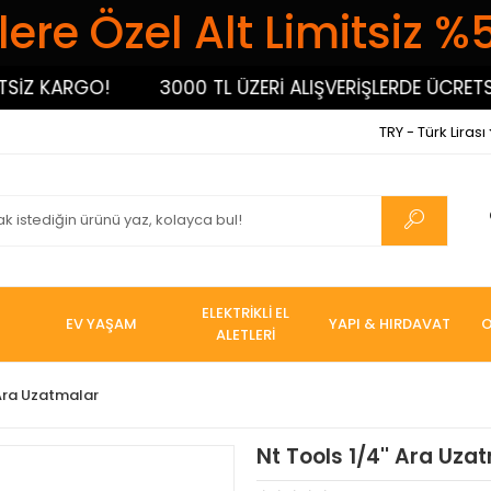
ere Özel Alt Limitsiz %
Z KARGO!
3000 TL ÜZERİ ALIŞVERİŞLERDE ÜCRETSİZ 
TRY - Türk Lirası
ELEKTRİKLİ EL
EV YAŞAM
YAPI & HIRDAVAT
O
ALETLERİ
Ara Uzatmalar
Nt Tools 1/4'' Ara Uza