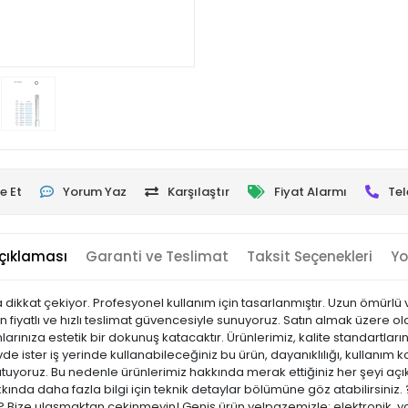
e Et
Yorum Yaz
Karşılaştır
Fiyat Alarmı
Tel
çıklaması
Garanti ve Teslimat
Taksit Seçenekleri
Yo
yla dikkat çekiyor. Profesyonel kullanım için tasarlanmıştır. Uzun ömürl
un fiyatlı ve hızlı teslimat güvencesiyle sunuyoruz. Satın almak üzere o
rınıza estetik bir dokunuş katacaktır. Ürünlerimiz, kalite standartlarına
vde ister iş yerinde kullanabileceğiniz bu ürün, dayanıklılığı, kullanım 
yoruz. Bu nedenle ürünlerimiz hakkında merak ettiğiniz her şeyi açık
kkında daha fazla bilgi için teknik detaylar bölümüne göz atabilirsiniz.
ar? Bize ulaşmaktan çekinmeyin! Geniş ürün yelpazemizle; elektronik, y