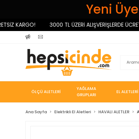
Yeni Üyel
İZ KARGO!
3000 TL ÜZERİ ALIŞVERİŞLERDE ÜCRETSİ
YAĞLAMA
ÖLÇÜ ALETLERİ
EL ALETLERİ
GRUPLARI
Ana Sayfa
Elektrikli El Aletleri
HAVALI ALETLER