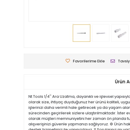
Favorilerime Ekle
Tavsiy
Ürün A
Nt Tools 1/4'' Ara Uzatma, dayanıklı ve işlevsel yapısı
olarak size, ihtiyaç duyduğunuz her ürünü kaliteli, uyg
işlerinizi daha verimli hale getirecek ya da yaşam alanla
sürecinden geçirilerek sizlere ulaştırılmaktadır. İster e
olarak müşteri memnuniyetini her zaman ön planda tutu
alışverişinizi güvenle yapmanızı sağlıyoruz. ⚙️ Ürün ha
destek hizmetimiz ile yanınızdayız. ? Sorularınız mı v