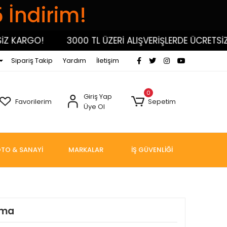
5 İndirim!
KARGO!
3000 TL ÜZERİ ALIŞVERİŞLERDE ÜCRETSİZ KA
Sipariş Takip
Yardım
İletişim
0
Giriş Yap
Favorilerim
Sepetim
Üye Ol
TO & SANAYİ
MARKALAR
İŞ GÜVENLİĞİ
tma