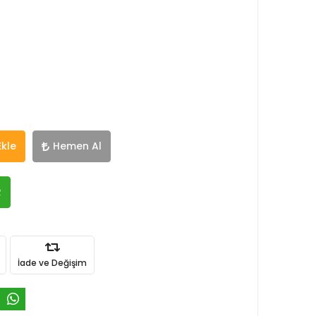
Ekle
Hemen Al
R
İade ve Değişim