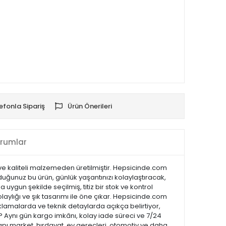
efonla Sipariş
Ürün Önerileri
rumlar
ü ve kaliteli malzemeden üretilmiştir. Hepsicinde.com
lduğunuz bu ürün, günlük yaşantınızı kolaylaştıracak,
 uygun şekilde seçilmiş, titiz bir stok ve kontrol
kolaylığı ve şık tasarımı ile öne çıkar. Hepsicinde.com
lamalarda ve teknik detaylarda açıkça belirtiyor,
 ? Aynı gün kargo imkânı, kolay iade süreci ve 7/24
apı market, hırdavat, ev gereçleri, otomotiv ve daha