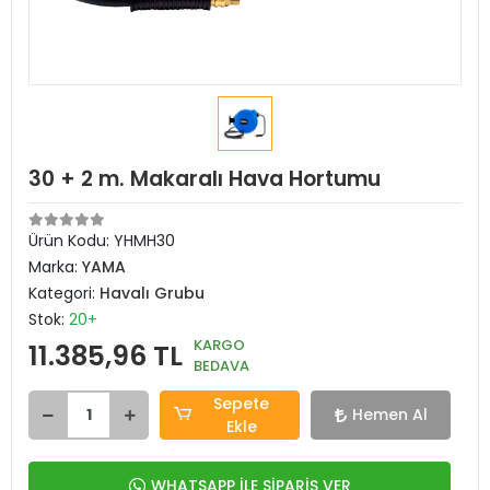
30 + 2 m. Makaralı Hava Hortumu
Ürün Kodu:
YHMH30
Marka:
YAMA
Kategori:
Havalı Grubu
Stok:
20+
KARGO
11.385,96 TL
BEDAVA
Sepete
Hemen Al
Ekle
WHATSAPP İLE SİPARİŞ VER