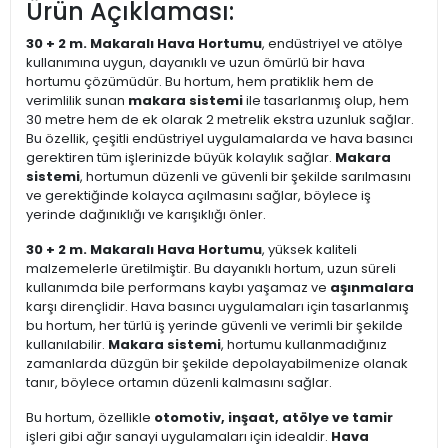
Ürün Açıklaması:
30 + 2 m. Makaralı Hava Hortumu
, endüstriyel ve atölye
kullanımına uygun, dayanıklı ve uzun ömürlü bir hava
hortumu çözümüdür. Bu hortum, hem pratiklik hem de
verimlilik sunan
makara sistemi
ile tasarlanmış olup, hem
30 metre hem de ek olarak 2 metrelik ekstra uzunluk sağlar.
Bu özellik, çeşitli endüstriyel uygulamalarda ve hava basıncı
gerektiren tüm işlerinizde büyük kolaylık sağlar.
Makara
sistemi
, hortumun düzenli ve güvenli bir şekilde sarılmasını
ve gerektiğinde kolayca açılmasını sağlar, böylece iş
yerinde dağınıklığı ve karışıklığı önler.
30 + 2 m. Makaralı Hava Hortumu
, yüksek kaliteli
malzemelerle üretilmiştir. Bu dayanıklı hortum, uzun süreli
kullanımda bile performans kaybı yaşamaz ve
aşınmalara
karşı dirençlidir. Hava basıncı uygulamaları için tasarlanmış
bu hortum, her türlü iş yerinde güvenli ve verimli bir şekilde
kullanılabilir.
Makara sistemi
, hortumu kullanmadığınız
zamanlarda düzgün bir şekilde depolayabilmenize olanak
tanır, böylece ortamın düzenli kalmasını sağlar.
Bu hortum, özellikle
otomotiv, inşaat, atölye ve tamir
işleri gibi ağır sanayi uygulamaları için idealdir.
Hava