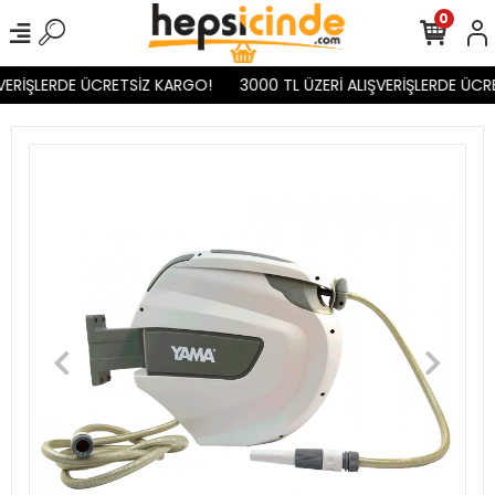
0
VERİŞLERDE ÜCRETSİZ KARGO!
3000 TL ÜZERİ ALIŞVERİŞLERDE ÜCR