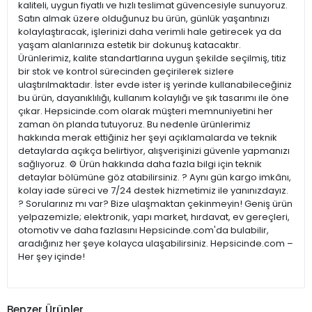
kaliteli, uygun fiyatlı ve hızlı teslimat güvencesiyle sunuyoruz.
Satın almak üzere olduğunuz bu ürün, günlük yaşantınızı
kolaylaştıracak, işlerinizi daha verimli hale getirecek ya da
yaşam alanlarınıza estetik bir dokunuş katacaktır.
Ürünlerimiz, kalite standartlarına uygun şekilde seçilmiş, titiz
bir stok ve kontrol sürecinden geçirilerek sizlere
ulaştırılmaktadır. İster evde ister iş yerinde kullanabileceğiniz
bu ürün, dayanıklılığı, kullanım kolaylığı ve şık tasarımı ile öne
çıkar. Hepsicinde.com olarak müşteri memnuniyetini her
zaman ön planda tutuyoruz. Bu nedenle ürünlerimiz
hakkında merak ettiğiniz her şeyi açıklamalarda ve teknik
detaylarda açıkça belirtiyor, alışverişinizi güvenle yapmanızı
sağlıyoruz. ⚙️ Ürün hakkında daha fazla bilgi için teknik
detaylar bölümüne göz atabilirsiniz. ? Aynı gün kargo imkânı,
kolay iade süreci ve 7/24 destek hizmetimiz ile yanınızdayız.
? Sorularınız mı var? Bize ulaşmaktan çekinmeyin! Geniş ürün
yelpazemizle; elektronik, yapı market, hırdavat, ev gereçleri,
otomotiv ve daha fazlasını Hepsicinde.com'da bulabilir,
aradığınız her şeye kolayca ulaşabilirsiniz. Hepsicinde.com –
Her şey içinde!
Benzer Ürünler