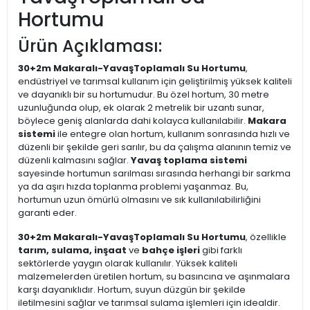
Hortumu
Ürün Açıklaması:
30+2m Makaralı-YavaşToplamalı Su Hortumu
,
endüstriyel ve tarımsal kullanım için geliştirilmiş yüksek kaliteli
ve dayanıklı bir su hortumudur. Bu özel hortum, 30 metre
uzunluğunda olup, ek olarak 2 metrelik bir uzantı sunar,
böylece geniş alanlarda dahi kolayca kullanılabilir.
Makara
sistemi
ile entegre olan hortum, kullanım sonrasında hızlı ve
düzenli bir şekilde geri sarılır, bu da çalışma alanının temiz ve
düzenli kalmasını sağlar.
Yavaş toplama sistemi
sayesinde hortumun sarılması sırasında herhangi bir sarkma
ya da aşırı hızda toplanma problemi yaşanmaz. Bu,
hortumun uzun ömürlü olmasını ve sık kullanılabilirliğini
garanti eder.
30+2m Makaralı-YavaşToplamalı Su Hortumu
, özellikle
tarım, sulama, inşaat
ve
bahçe işleri
gibi farklı
sektörlerde yaygın olarak kullanılır. Yüksek kaliteli
malzemelerden üretilen hortum, su basıncına ve aşınmalara
karşı dayanıklıdır. Hortum, suyun düzgün bir şekilde
iletilmesini sağlar ve tarımsal sulama işlemleri için idealdir.