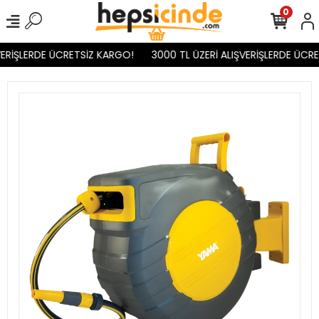
0
ERİŞLERDE ÜCRETSİZ KARGO!
3000 TL ÜZERİ ALIŞVERİŞLERDE ÜCRE