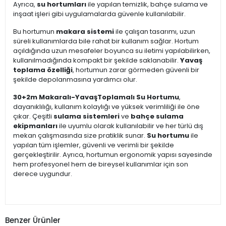
Ayrıca,
su hortumları
ile yapılan temizlik, bahçe sulama ve
inşaat işleri gibi uygulamalarda güvenle kullanılabilir.
Bu hortumun
makara sistemi
ile çalışan tasarımı, uzun
süreli kullanımlarda bile rahat bir kullanım sağlar. Hortum
açıldığında uzun mesafeler boyunca su iletimi yapılabilirken,
kullanılmadığında kompakt bir şekilde saklanabilir.
Yavaş
toplama özelliği
, hortumun zarar görmeden güvenli bir
şekilde depolanmasına yardımcı olur.
30+2m Makaralı-YavaşToplamalı Su Hortumu
,
dayanıklılığı, kullanım kolaylığı ve yüksek verimliliği ile öne
çıkar. Çeşitli
sulama sistemleri
ve
bahçe sulama
ekipmanları
ile uyumlu olarak kullanılabilir ve her türlü dış
mekan çalışmasında size pratiklik sunar.
Su hortumu
ile
yapılan tüm işlemler, güvenli ve verimli bir şekilde
gerçekleştirilir. Ayrıca, hortumun ergonomik yapısı sayesinde
hem profesyonel hem de bireysel kullanımlar için son
derece uygundur.
Benzer Ürünler