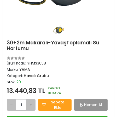
30+2m.Makaralı-YavaşToplamalı Su
Hortumu
Ürün Kodu:
YHMS3058
Marka:
YAMA
Kategori:
Havalı Grubu
Stok:
20+
KARGO
13.440,83 TL
BEDAVA
Sepete
Hemen Al
Ekle