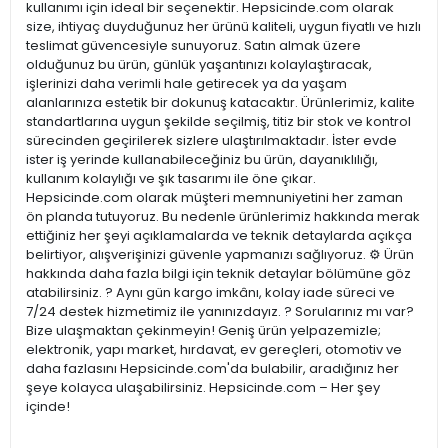
kullanımı için ideal bir seçenektir. Hepsicinde.com olarak
size, ihtiyaç duyduğunuz her ürünü kaliteli, uygun fiyatlı ve hızlı
teslimat güvencesiyle sunuyoruz. Satın almak üzere
olduğunuz bu ürün, günlük yaşantınızı kolaylaştıracak,
işlerinizi daha verimli hale getirecek ya da yaşam
alanlarınıza estetik bir dokunuş katacaktır. Ürünlerimiz, kalite
standartlarına uygun şekilde seçilmiş, titiz bir stok ve kontrol
sürecinden geçirilerek sizlere ulaştırılmaktadır. İster evde
ister iş yerinde kullanabileceğiniz bu ürün, dayanıklılığı,
kullanım kolaylığı ve şık tasarımı ile öne çıkar.
Hepsicinde.com olarak müşteri memnuniyetini her zaman
ön planda tutuyoruz. Bu nedenle ürünlerimiz hakkında merak
ettiğiniz her şeyi açıklamalarda ve teknik detaylarda açıkça
belirtiyor, alışverişinizi güvenle yapmanızı sağlıyoruz. ⚙️ Ürün
hakkında daha fazla bilgi için teknik detaylar bölümüne göz
atabilirsiniz. ? Aynı gün kargo imkânı, kolay iade süreci ve
7/24 destek hizmetimiz ile yanınızdayız. ? Sorularınız mı var?
Bize ulaşmaktan çekinmeyin! Geniş ürün yelpazemizle;
elektronik, yapı market, hırdavat, ev gereçleri, otomotiv ve
daha fazlasını Hepsicinde.com'da bulabilir, aradığınız her
şeye kolayca ulaşabilirsiniz. Hepsicinde.com – Her şey
içinde!