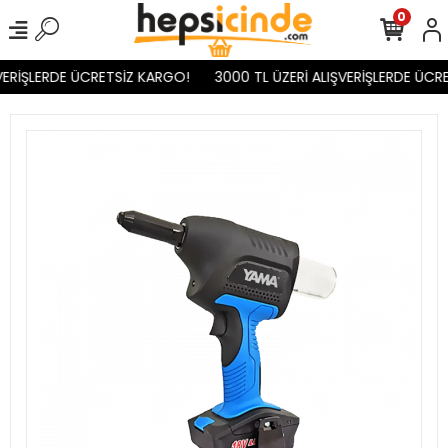
0
VERİŞLERDE ÜCRETSİZ KARGO!
3000 TL ÜZERİ ALIŞVERİŞLERDE ÜCRE