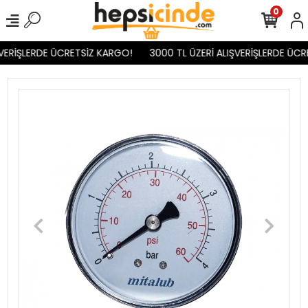
0
VERİŞLERDE ÜCRETSİZ KARGO!
3000 TL ÜZERİ ALIŞVERİŞLERDE ÜCR