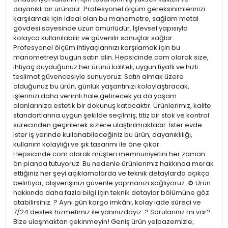
dayanıklı bir üründür. Profesyonel ölçüm gereksinimlerinizi
karşılamak için ideal olan bu manometre, sağlam metal
gövdesi sayesinde uzun ömürlüdür. İşlevsel yapısıyla
kolayca kullanılabilir ve güvenilir sonuçlar sağlar.
Profesyonel ölçüm ihtiyaçlarınızı karşılamak için bu
manometreyi bugün satın alın. Hepsicinde.com olarak size,
ihtiyaç duyduğunuz her ürünü kaliteli, uygun fiyatlı ve hızlı
teslimat güvencesiyle sunuyoruz. Satın almak üzere
olduğunuz bu ürün, günlük yaşantınızı kolaylaştıracak,
işlerinizi daha verimli hale getirecek ya da yaşam
alanlarınıza estetik bir dokunuş katacaktır. Ürünlerimiz, kalite
standartlarına uygun şekilde seçilmiş, titiz bir stok ve kontrol
sürecinden geçirilerek sizlere ulaştırılmaktadır. İster evde
ister iş yerinde kullanabileceğiniz bu ürün, dayanıklılığı,
kullanım kolaylığı ve şık tasarımı ile öne çıkar.
Hepsicinde.com olarak müşteri memnuniyetini her zaman
ön planda tutuyoruz. Bu nedenle ürünlerimiz hakkında merak
ettiğiniz her şeyi açıklamalarda ve teknik detaylarda açıkça
belirtiyor, alışverişinizi güvenle yapmanızı sağlıyoruz. ⚙️ Ürün
hakkında daha fazla bilgi için teknik detaylar bölümüne göz
atabilirsiniz. ? Aynı gün kargo imkânı, kolay iade süreci ve
7/24 destek hizmetimiz ile yanınızdayız. ? Sorularınız mı var?
Bize ulaşmaktan çekinmeyin! Geniş ürün yelpazemizle;