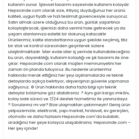
kullanım sunar. İşlevsel tasarımı sayesinde kullanımı kolaydır.
Hepsicinde.com olarak size, ihtiyaç duyduğunuz her ürünü
kaliteli, uygun fiyatlı ve hızlı teslimat güvencesiyle sunuyoruz.
Satın almak üzere olduğunuz bu ürün, günlük yaşantınızı
kolaylaştıracak, işlerinizi daha verimli hale getirecek ya da
yaşam alanlarınıza estetik bir dokunuş katacaktır.
Ürünlerimiz, kalite standartlarına uygun şekilde seçilmiş, titiz
bir stok ve kontrol sürecinden geçirilerek sizlere
ulaştırılmaktadır. İster evde ister iş yerinde kullanabileceğiniz
bu ürün, dayanıklılığı, kullanım kolaylığı ve şık tasarımı ile öne
çıkar. Hepsicinde.com olarak müşteri memnuniyetini her
zaman ön planda tutuyoruz. Bu nedenle ürünlerimiz
hakkında merak ettiğiniz her şeyi açıklamalarda ve teknik
detaylarda açıkça belirtiyor, alışverişinizi güvenle yapmanızı
sağlıyoruz. ⚙️ Ürün hakkında daha fazla bilgi için teknik
detaylar bölümüne göz atabilirsiniz. ? Aynı gün kargo imkânı,
kolay iade süreci ve 7/24 destek hizmetimiz ile yanınızdayız.
? Sorularınız mı var? Bize ulaşmaktan çekinmeyin! Geniş ürün
yelpazemizle; elektronik, yapı market, hırdavat, ev gereçleri,
otomotiv ve daha fazlasını Hepsicinde.com'da bulabilir,
aradığınız her şeye kolayca ulaşabilirsiniz. Hepsicinde.com –
Her şey içinde!