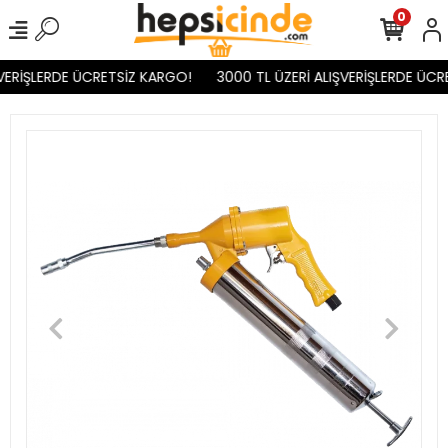
0
VERİŞLERDE ÜCRETSİZ KARGO!
3000 TL ÜZERİ ALIŞVERİŞLERDE ÜCR