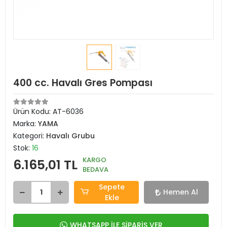
400 cc. Havalı Gres Pompası
Ürün Kodu:
AT-6036
Marka:
YAMA
Kategori:
Havalı Grubu
Stok:
16
KARGO
6.165,01 TL
BEDAVA
Sepete
Hemen Al
Ekle
WHATSAPP İLE SİPARİŞ VER