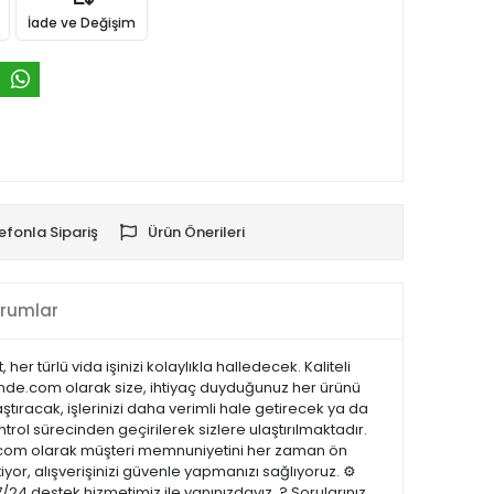
İade ve Değişim
efonla Sipariş
Ürün Önerileri
rumlar
 her türlü vida işinizi kolaylıkla halledecek. Kaliteli
sicinde.com olarak size, ihtiyaç duyduğunuz her ürünü
ştıracak, işlerinizi daha verimli hale getirecek ya da
ntrol sürecinden geçirilerek sizlere ulaştırılmaktadır.
cinde.com olarak müşteri memnuniyetini her zaman ön
or, alışverişinizi güvenle yapmanızı sağlıyoruz. ⚙️
/24 destek hizmetimiz ile yanınızdayız. ? Sorularınız