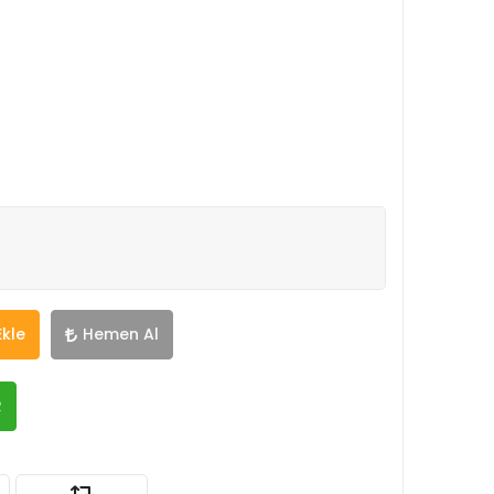
Ekle
Hemen Al
R