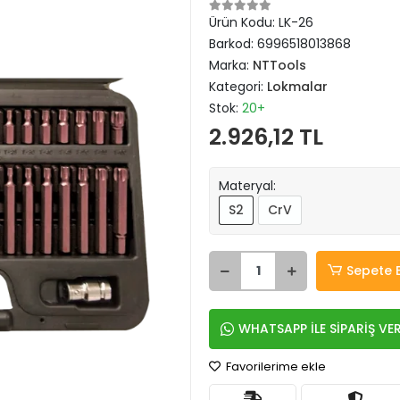
Ürün Kodu:
LK-26
Barkod:
6996518013868
Marka:
NTTools
Kategori:
Lokmalar
Stok:
20+
2.926,12 TL
Materyal:
S2
CrV
Sepete 
WHATSAPP İLE SİPARİŞ VE
Favorilerime ekle