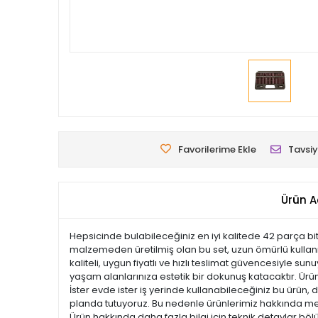
Favorilerime Ekle
Tavsiy
Ürün A
Hepsicinde bulabileceğiniz en iyi kalitede 42 parça bit set
malzemeden üretilmiş olan bu set, uzun ömürlü kullanım 
kaliteli, uygun fiyatlı ve hızlı teslimat güvencesiyle s
yaşam alanlarınıza estetik bir dokunuş katacaktır. Ürünle
İster evde ister iş yerinde kullanabileceğiniz bu ürün,
planda tutuyoruz. Bu nedenle ürünlerimiz hakkında mera
Ürün hakkında daha fazla bilgi için teknik detaylar böl