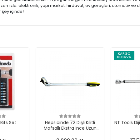
mizle; elektronik, yapı market, hırdavat, ev gereçleri, otomotiv ve d
 şey içinde!
KARGO
BEDAVA
Bits Set
Hepsicinde 72 Dişli Kilitli
NT Tools Dij
Mafsallı Ekstra İnce Uzun
Cırcır Kollar