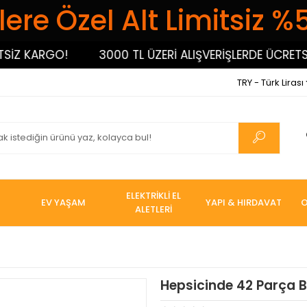
ere Özel Alt Limitsiz %
 KARGO!
3000 TL ÜZERİ ALIŞVERİŞLERDE ÜCRETSİZ 
TRY - Türk Lirası
ELEKTRİKLİ EL
EV YAŞAM
YAPI & HIRDAVAT
O
ALETLERİ
Hepsicinde 42 Parça Bi