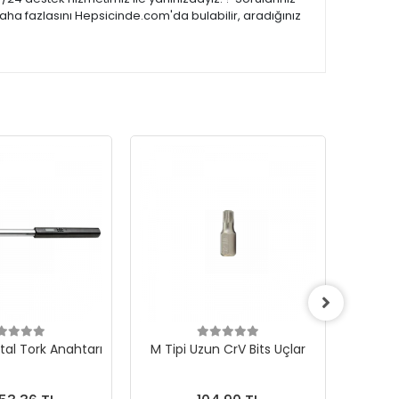
aha fazlasını Hepsicinde.com'da bulabilir, aradığınız
ital Tork Anahtarı
M Tipi Uzun CrV Bits Uçlar
Hepsi