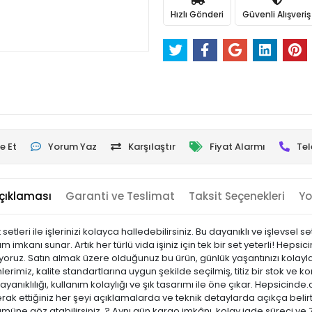
Hızlı Gönderi
Güvenli Alışveriş
e Et
Yorum Yaz
Karşılaştır
Fiyat Alarmı
Tel
çıklaması
Garanti ve Teslimat
Taksit Seçenekleri
Yo
leri ile işlerinizi kolayca halledebilirsiniz. Bu dayanıklı ve işlevsel set,
imkanı sunar. Artık her türlü vida işiniz için tek bir set yeterli! Hep
unuyoruz. Satın almak üzere olduğunuz bu ürün, günlük yaşantınızı kolayla
rimiz, kalite standartlarına uygun şekilde seçilmiş, titiz bir stok ve ko
 dayanıklılığı, kullanım kolaylığı ve şık tasarımı ile öne çıkar. Hepsi
k ettiğiniz her şeyi açıklamalarda ve teknik detaylarda açıkça belirtiy
ümüne göz atabilirsiniz. ? Aynı gün kargo imkânı, kolay iade süreci ve 7