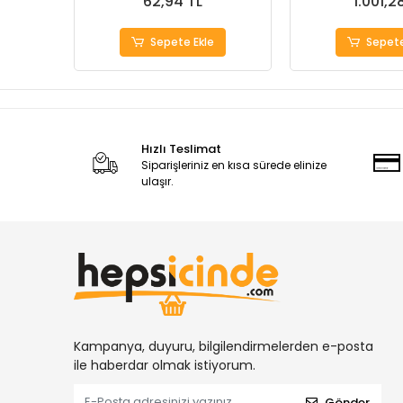
62,94 TL
1.001,2
Sepete Ekle
Sepete
Hızlı Teslimat
Siparişleriniz en kısa sürede elinize
ulaşır.
Kampanya, duyuru, bilgilendirmelerden e-posta
ile haberdar olmak istiyorum.
Gönder