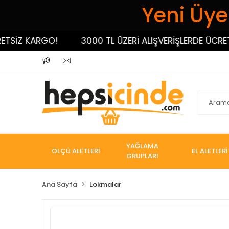
Yeni Üyel
İZ KARGO!
3000 TL ÜZERİ ALIŞVERİŞLERDE ÜCRETSİZ
YAĞLAMA
ÖLÇÜ ALETLERİ
EL ALETLERİ
GRUPLARI
Ana Sayfa
Lokmalar