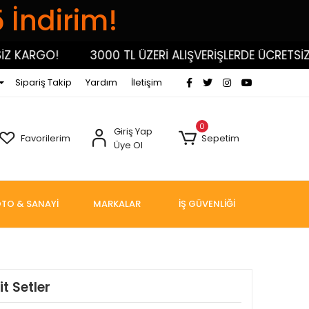
5 İndirim!
KARGO!
3000 TL ÜZERİ ALIŞVERİŞLERDE ÜCRETSİZ KA
Sipariş Takip
Yardım
İletişim
0
Giriş Yap
Favorilerim
Sepetim
Üye Ol
TO & SANAYİ
MARKALAR
İŞ GÜVENLİĞİ
t Setler