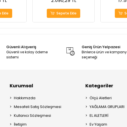
8 TL
2.090,29 TL
17.
 Ekle
Sepete Ekle
S
Güvenli Alışveriş
Geniş Ürün Yelpazesi
Güvenli ve kolay ödeme
Binlerce ürün ve kampan
sistemi
seçeneği
Kurumsal
Kategoriler
Hakkımızda
Ölçü Aletleri
Mesafeli Satış Sözleşmesi
YAĞLAMA GRUPLARI
Kullanıcı Sözleşmesi
EL ALETLERİ
İletişim
Ev Yaşam