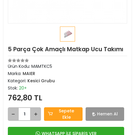
5 Parça Çok Amaçlı Matkap Ucu Takımı
Ürün Kodu:
MAMTKC5
Marka:
MAIER
Kategori:
Kesici Grubu
Stok:
20+
762,80 TL
Sepete
Hemen Al
Ekle
WHATSAPP İLE SİPARİŞ VER