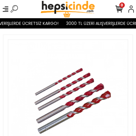
0
VERİŞLERDE ÜCRETSİZ KARGO!
3000 TL ÜZERİ ALIŞVERİŞLERDE ÜCR