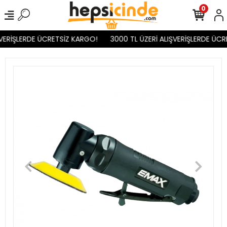
0
VERİŞLERDE ÜCRETSİZ KARGO!
3000 TL ÜZERİ ALIŞVERİŞLERDE ÜCR