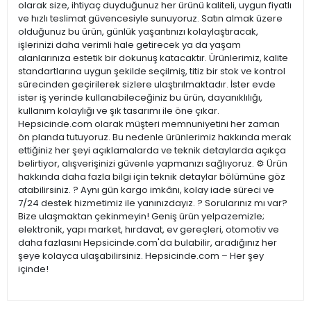
olarak size, ihtiyaç duyduğunuz her ürünü kaliteli, uygun fiyatlı
ve hızlı teslimat güvencesiyle sunuyoruz. Satın almak üzere
olduğunuz bu ürün, günlük yaşantınızı kolaylaştıracak,
işlerinizi daha verimli hale getirecek ya da yaşam
alanlarınıza estetik bir dokunuş katacaktır. Ürünlerimiz, kalite
standartlarına uygun şekilde seçilmiş, titiz bir stok ve kontrol
sürecinden geçirilerek sizlere ulaştırılmaktadır. İster evde
ister iş yerinde kullanabileceğiniz bu ürün, dayanıklılığı,
kullanım kolaylığı ve şık tasarımı ile öne çıkar.
Hepsicinde.com olarak müşteri memnuniyetini her zaman
ön planda tutuyoruz. Bu nedenle ürünlerimiz hakkında merak
ettiğiniz her şeyi açıklamalarda ve teknik detaylarda açıkça
belirtiyor, alışverişinizi güvenle yapmanızı sağlıyoruz. ⚙️ Ürün
hakkında daha fazla bilgi için teknik detaylar bölümüne göz
atabilirsiniz. ? Aynı gün kargo imkânı, kolay iade süreci ve
7/24 destek hizmetimiz ile yanınızdayız. ? Sorularınız mı var?
Bize ulaşmaktan çekinmeyin! Geniş ürün yelpazemizle;
elektronik, yapı market, hırdavat, ev gereçleri, otomotiv ve
daha fazlasını Hepsicinde.com'da bulabilir, aradığınız her
şeye kolayca ulaşabilirsiniz. Hepsicinde.com – Her şey
içinde!