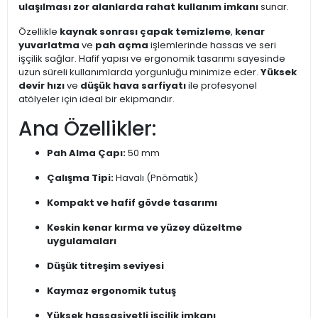
ulaşılması zor alanlarda rahat kullanım imkanı
sunar.
Özellikle
kaynak sonrası çapak temizleme
,
kenar
yuvarlatma
ve
pah açma
işlemlerinde hassas ve seri
işçilik sağlar. Hafif yapısı ve ergonomik tasarımı sayesinde
uzun süreli kullanımlarda yorgunluğu minimize eder.
Yüksek
devir hızı
ve
düşük hava sarfiyatı
ile profesyonel
atölyeler için ideal bir ekipmandır.
Ana Özellikler:
Pah Alma Çapı:
50 mm
Çalışma Tipi:
Havalı (Pnömatik)
Kompakt ve hafif gövde tasarımı
Keskin kenar kırma ve yüzey düzeltme
uygulamaları
Düşük titreşim seviyesi
Kaymaz ergonomik tutuş
Yüksek hassasiyetli işçilik imkanı