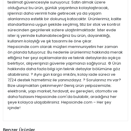
teslimat güvencesiyle sunuyoruz. Satın almak üzere
olduğunuz bu ürün, günlük yaşantınızı kolaylaştıracak,
işlerinizi daha verimli hale getirecek ya da yaşam
alanlarınıza estetik bir dokunuş katacaktır. Ürünlerimiz, kalite
standartlarına uygun şekilde seçilmiş, titiz bir stok ve kontrol
sürecinden geçirilerek sizlere ulaştırılmaktadır. İster evde
ister iş yerinde kullanabileceğiniz bu ürün, dayanıklılığı,
kullanım kolaylığı ve şık tasarımı ile öne çıkar.
Hepsicinde.com olarak müşteri memnuniyetini her zaman
ön planda tutuyoruz. Bu nedenle ürünlerimiz hakkında merak
ettiğiniz her şeyi açıklamalarda ve teknik detaylarda açıkça
belirtiyor, alışverişinizi güvenle yapmanızı sağlıyoruz. ⚙️ Ürün
hakkında daha fazla bilgi için teknik detaylar bölümüne göz
atabilirsiniz. ? Aynı gün kargo imkânı, kolay iade süreci ve
7/24 destek hizmetimiz ile yanınızdayız. ? Sorularınız mı var?
Bize ulaşmaktan çekinmeyin! Geniş ürün yelpazemizle;
elektronik, yapı market, hırdavat, ev gereçleri, otomotiv ve
daha fazlasını Hepsicinde.com'da bulabilir, aradığınız her
şeye kolayca ulaşabilirsiniz. Hepsicinde.com – Her şey
içinde!
Benzer Ürünler