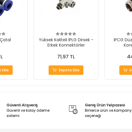
 Çatal
Yüksek Kaliteli IPLG Dirsek -
IPCG Düz
Erkek Konnektörler
Kon
TL
71,97 TL
44
 Ekle
Sepete Ekle
S
Güvenli Alışveriş
Geniş Ürün Yelpazesi
Güvenli ve kolay ödeme
Binlerce ürün ve kampan
sistemi
seçeneği