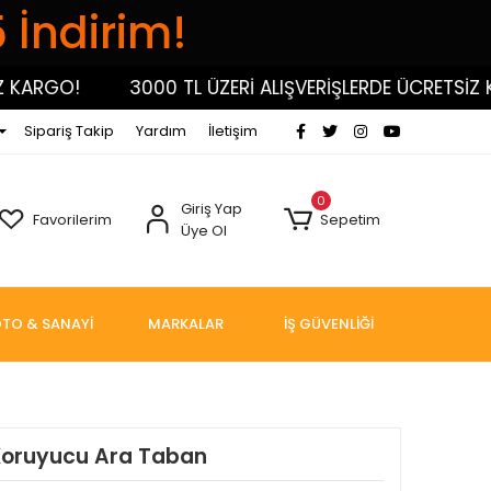
5 İndirim!
RGO!
3000 TL ÜZERİ ALIŞVERİŞLERDE ÜCRETSİZ KARG
Sipariş Takip
Yardım
İletişim
0
Giriş Yap
Favorilerim
Sepetim
Üye Ol
TO & SANAYİ
MARKALAR
İŞ GÜVENLİĞİ
i Koruyucu Ara Taban