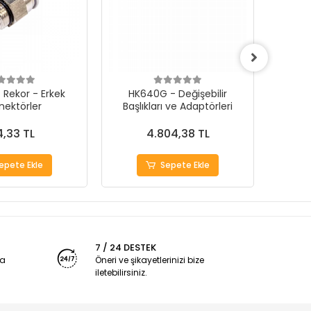
 Rekor - Erkek
HK640G - Değişebilir
Mikro
nektörler
Başlıkları ve Adaptörleri
İ
,33 TL
4.804,38 TL
epete Ekle
Sepete Ekle
7 / 24 DESTEK
ya
Öneri ve şikayetlerinizi bize
iletebilirsiniz.