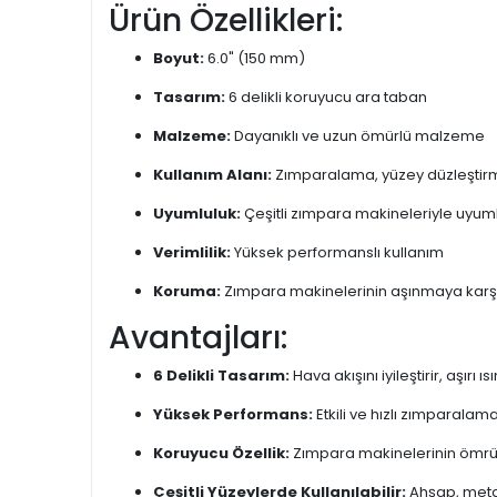
Ürün Özellikleri:
Boyut:
6.0" (150 mm)
Tasarım:
6 delikli koruyucu ara taban
Malzeme:
Dayanıklı ve uzun ömürlü malzeme
Kullanım Alanı:
Zımparalama, yüzey düzleştir
Uyumluluk:
Çeşitli zımpara makineleriyle uyum
Verimlilik:
Yüksek performanslı kullanım
Koruma:
Zımpara makinelerinin aşınmaya karş
Avantajları:
6 Delikli Tasarım:
Hava akışını iyileştirir, aşırı 
Yüksek Performans:
Etkili ve hızlı zımparalam
Koruyucu Özellik:
Zımpara makinelerinin ömrü
Çeşitli Yüzeylerde Kullanılabilir:
Ahşap, meta