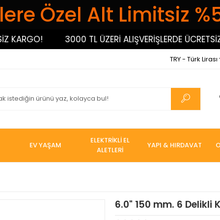
ere Özel Alt Limitsiz %
ARGO!
3000 TL ÜZERİ ALIŞVERİŞLERDE ÜCRETSİZ KA
TRY - Türk Lirası
ELEKTRİKLİ EL
EV YAŞAM
YAPI & HIRDAVAT
O
ALETLERİ
6.0" 150 mm. 6 Delikl