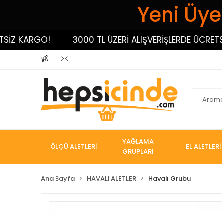
Yeni Üyel
 KARGO!
3000 TL ÜZERİ ALIŞVERİŞLERDE ÜCRETSİZ K
YAĞLAMA
ÖLÇÜ ALETLERİ
EL ALETLERİ
GRUPLARI
Ana Sayfa
HAVALI ALETLER
Havalı Grubu