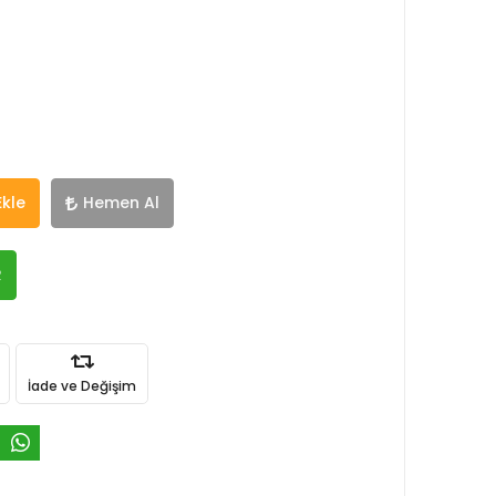
Ekle
Hemen Al
R
İade ve Değişim