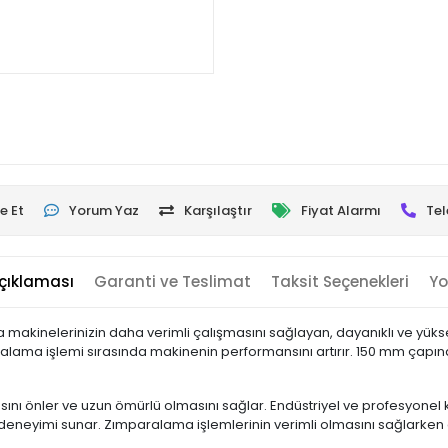
e Et
Yorum Yaz
Karşılaştır
Fiyat Alarmı
Tel
çıklaması
Garanti ve Teslimat
Taksit Seçenekleri
Yo
a makinelerinizin daha verimli çalışmasını sağlayan, dayanıklı ve yükse
ralama işlemi sırasında makinenin performansını artırır. 150 mm çapında
ını önler ve uzun ömürlü olmasını sağlar. Endüstriyel ve profesyonel
 deneyimi sunar. Zımparalama işlemlerinin verimli olmasını sağlarken