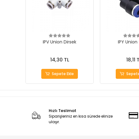
IPV Union Dirsek
IPY Union
14,30 TL
18,11 
Sepete Ekle
Sepete
Hızlı Teslimat
Siparişleriniz en kısa sürede elinize
ulaşır.