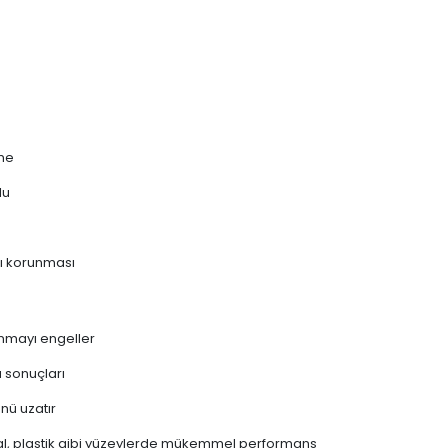
me
lu
ı korunması
ısınmayı engeller
a sonuçları
nü uzatır
l, plastik gibi yüzeylerde mükemmel performans