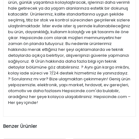
ürün, günlük yaşantınızı kolaylaştıracak, işlerinizi daha verimli
hale getirecek ya da yaşam alanlarınıza estetik bir dokunuş
katacaktır. Ürünlerimiz, kalite standartlarına uygun şekilde
seçilmiş, titiz bir stok ve kontrol sürecinden geçirilerek sizlere
ulaştırılmaktadır. İster evde ister iş yerinde kullanabileceğiniz
bu ürün, dayanıklılığı, kullanım kolaylığı ve şık tasarımı ile öne
çıkar. Hepsicinde.com olarak müşteri memnuniyetini her
zaman ön planda tutuyoruz. Bu nedenle ürünlerimiz
hakkında merak ettiğiniz her şeyi açıklamalarda ve teknik
detaylarda açıkça belirtiyor, alışverişinizi güvenle yapmanızı
sağlıyoruz. ⚙️ Ürün hakkında daha fazla bilgi için teknik
detaylar bölümüne göz atabilirsiniz. ? Aynı gün kargo imkânı,
kolay iade süreci ve 7/24 destek hizmetimiz ile yanınızdayız.
? Sorularınız mı var? Bize ulaşmaktan çekinmeyin! Geniş ürün
yelpazemizle; elektronik, yapı market, hırdavat, ev gereçleri,
otomotiv ve daha fazlasını Hepsicinde.com'da bulabilir,
aradığınız her şeye kolayca ulaşabilirsiniz. Hepsicinde.com –
Her şey içinde!
Benzer Ürünler