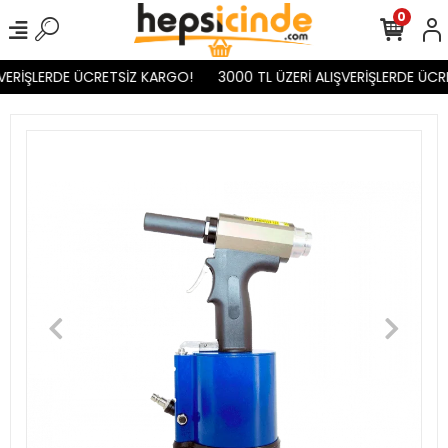
0
VERİŞLERDE ÜCRETSİZ KARGO!
3000 TL ÜZERİ ALIŞVERİŞLERDE ÜCR