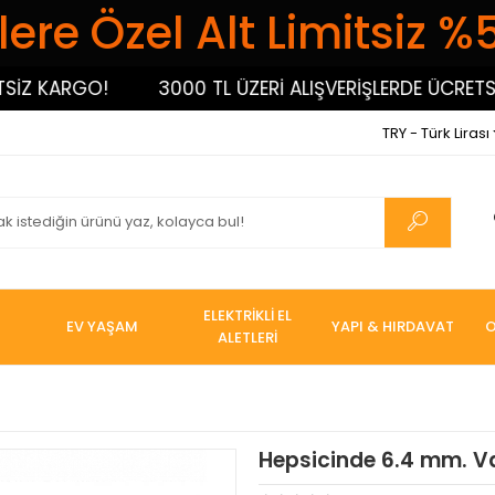
ere Özel Alt Limitsiz %
 KARGO!
3000 TL ÜZERİ ALIŞVERİŞLERDE ÜCRETSİZ 
TRY - Türk Lirası
ELEKTRİKLİ EL
EV YAŞAM
YAPI & HIRDAVAT
O
ALETLERİ
Hepsicinde 6.4 mm. V