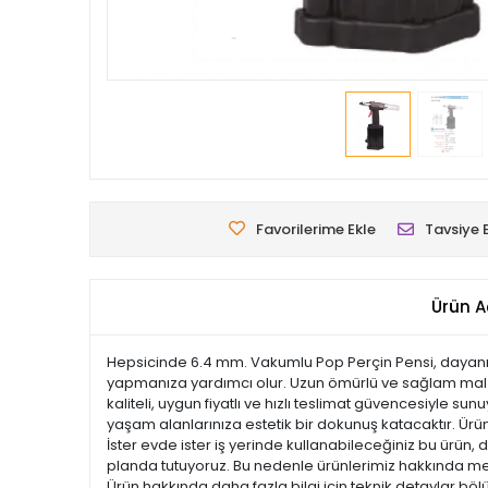
Favorilerime Ekle
Tavsiye 
Ürün A
Hepsicinde 6.4 mm. Vakumlu Pop Perçin Pensi, dayanıklı 
yapmanıza yardımcı olur. Uzun ömürlü ve sağlam malzem
kaliteli, uygun fiyatlı ve hızlı teslimat güvencesiyle s
yaşam alanlarınıza estetik bir dokunuş katacaktır. Ürünle
İster evde ister iş yerinde kullanabileceğiniz bu ürün,
planda tutuyoruz. Bu nedenle ürünlerimiz hakkında mera
Ürün hakkında daha fazla bilgi için teknik detaylar böl