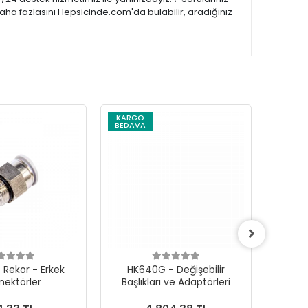
aha fazlasını Hepsicinde.com'da bulabilir, aradığınız
KARGO
KARG
BEDAVA
BEDAV
 Rekor - Erkek
HK640G - Değişebilir
Mikro
nektörler
Başlıkları ve Adaptörleri
İ