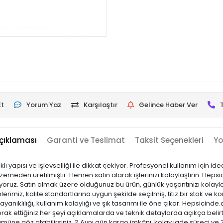
Et
Yorum Yaz
Karşılaştır
Gelince Haber Ver
çıklaması
Garanti ve Teslimat
Taksit Seçenekleri
Yo
yapısı ve işlevselliği ile dikkat çekiyor. Profesyonel kullanım için id
eden üretilmiştir. Hemen satın alarak işlerinizi kolaylaştırın. Heps
unuyoruz. Satın almak üzere olduğunuz bu ürün, günlük yaşantınızı kolayla
rimiz, kalite standartlarına uygun şekilde seçilmiş, titiz bir stok ve ko
 dayanıklılığı, kullanım kolaylığı ve şık tasarımı ile öne çıkar. Hepsi
k ettiğiniz her şeyi açıklamalarda ve teknik detaylarda açıkça belirtiy
ümüne göz atabilirsiniz. ? Aynı gün kargo imkânı, kolay iade süreci ve 7