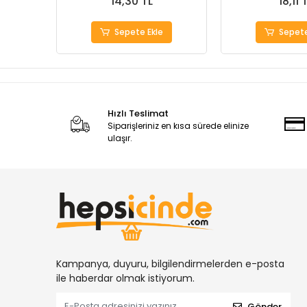
14,30 TL
18,11 
Sepete Ekle
Sepete
Hızlı Teslimat
Siparişleriniz en kısa sürede elinize
ulaşır.
Kampanya, duyuru, bilgilendirmelerden e-posta
ile haberdar olmak istiyorum.
Gönder