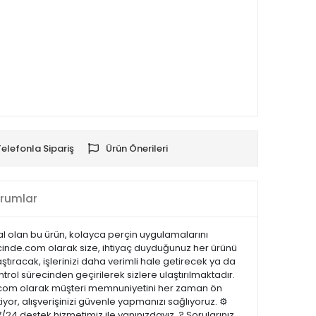
Telefonla Sipariş
Ürün Önerileri
rumlar
eal olan bu ürün, kolayca perçin uygulamalarını
icinde.com olarak size, ihtiyaç duyduğunuz her ürünü
ştıracak, işlerinizi daha verimli hale getirecek ya da
ntrol sürecinden geçirilerek sizlere ulaştırılmaktadır.
cinde.com olarak müşteri memnuniyetini her zaman ön
or, alışverişinizi güvenle yapmanızı sağlıyoruz. ⚙️
/24 destek hizmetimiz ile yanınızdayız. ? Sorularınız