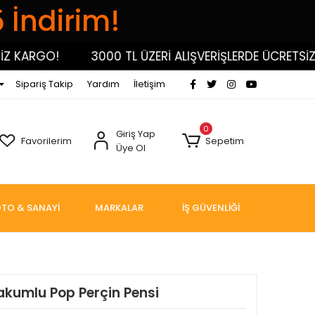
5 İndirim!
KARGO!
3000 TL ÜZERİ ALIŞVERİŞLERDE ÜCRETSİZ KA
Sipariş Takip
Yardım
İletişim
0
Giriş Yap
Favorilerim
Sepetim
Üye Ol
TO & SANAYİ
MARKALAR
İŞ GÜVENLİĞİ
akumlu Pop Perçin Pensi