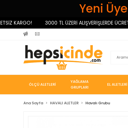
Yeni Üyel
İZ KARGO!
3000 TL ÜZERİ ALIŞVERİŞLERDE ÜCRETSİZ
YAĞLAMA
ÖLÇÜ ALETLERİ
EL ALETLERİ
GRUPLARI
Ana Sayfa
HAVALI ALETLER
Havalı Grubu