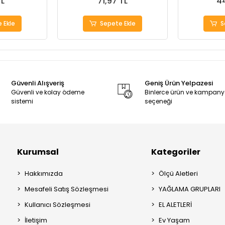
TL
71,97 TL
44
 Ekle
Sepete Ekle
S
Güvenli Alışveriş
Geniş Ürün Yelpazesi
Güvenli ve kolay ödeme
Binlerce ürün ve kampan
sistemi
seçeneği
Kurumsal
Kategoriler
Hakkımızda
Ölçü Aletleri
Mesafeli Satış Sözleşmesi
YAĞLAMA GRUPLARI
Kullanıcı Sözleşmesi
EL ALETLERİ
İletişim
Ev Yaşam