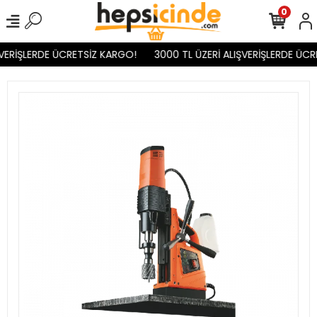
0
VERİŞLERDE ÜCRETSİZ KARGO!
3000 TL ÜZERİ ALIŞVERİŞLERDE ÜCR