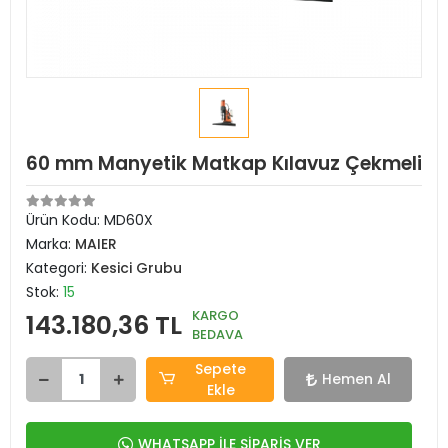
60 mm Manyetik Matkap Kılavuz Çekmeli
Ürün Kodu:
MD60X
Marka:
MAIER
Kategori:
Kesici Grubu
Stok:
15
KARGO
143.180,36 TL
BEDAVA
Sepete
Hemen Al
Ekle
WHATSAPP İLE SİPARİŞ VER