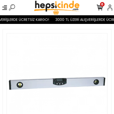
0
VERİŞLERDE ÜCRETSİZ KARGO!
3000 TL ÜZERİ ALIŞVERİŞLERDE ÜCR