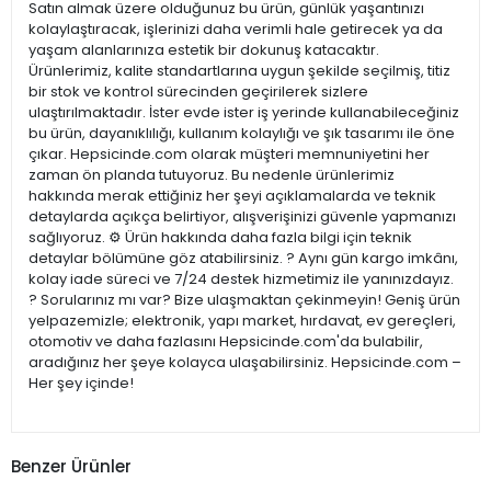
Satın almak üzere olduğunuz bu ürün, günlük yaşantınızı
kolaylaştıracak, işlerinizi daha verimli hale getirecek ya da
yaşam alanlarınıza estetik bir dokunuş katacaktır.
Ürünlerimiz, kalite standartlarına uygun şekilde seçilmiş, titiz
bir stok ve kontrol sürecinden geçirilerek sizlere
ulaştırılmaktadır. İster evde ister iş yerinde kullanabileceğiniz
bu ürün, dayanıklılığı, kullanım kolaylığı ve şık tasarımı ile öne
çıkar. Hepsicinde.com olarak müşteri memnuniyetini her
zaman ön planda tutuyoruz. Bu nedenle ürünlerimiz
hakkında merak ettiğiniz her şeyi açıklamalarda ve teknik
detaylarda açıkça belirtiyor, alışverişinizi güvenle yapmanızı
sağlıyoruz. ⚙️ Ürün hakkında daha fazla bilgi için teknik
detaylar bölümüne göz atabilirsiniz. ? Aynı gün kargo imkânı,
kolay iade süreci ve 7/24 destek hizmetimiz ile yanınızdayız.
? Sorularınız mı var? Bize ulaşmaktan çekinmeyin! Geniş ürün
yelpazemizle; elektronik, yapı market, hırdavat, ev gereçleri,
otomotiv ve daha fazlasını Hepsicinde.com'da bulabilir,
aradığınız her şeye kolayca ulaşabilirsiniz. Hepsicinde.com –
Her şey içinde!
Benzer Ürünler