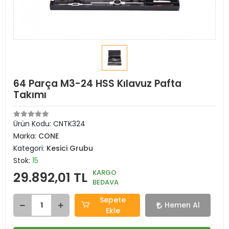
64 Parça M3-24 HSS Kılavuz Pafta
Takımı
Ürün Kodu:
CNTK324
Marka:
CONE
Kategori:
Kesici Grubu
Stok:
15
KARGO
29.892,01 TL
BEDAVA
Sepete
Hemen Al
Ekle