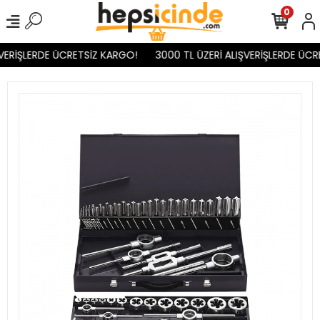
0
VERİŞLERDE ÜCRETSİZ KARGO!
3000 TL ÜZERİ ALIŞVERİŞLERDE ÜCR