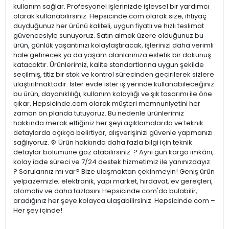
kullanım sağlar. Profesyonel işlerinizde işlevsel bir yardımcı
olarak kullanabilirsiniz. Hepsicinde.com olarak size, ihtiyaç
duyduğunuz her ürünü kaliteli, uygun fiyatlı ve hızlı teslimat
güvencesiyle sunuyoruz. Satın almak üzere olduğunuz bu
ürün, günlük yaşantınızı kolaylaştıracak, işlerinizi daha verimli
hale getirecek ya da yaşam alanlarınıza estetik bir dokunuş
katacaktır. Ürünlerimiz, kalite standartlarına uygun şekilde
seçilmiş, titiz bir stok ve kontrol sürecinden geçirilerek sizlere
ulaştırılmaktadır. İster evde ister iş yerinde kullanabileceğiniz
bu ürün, dayanıklılığı, kullanım kolaylığı ve şık tasarımı ile öne
çıkar. Hepsicinde.com olarak müşteri memnuniyetini her
zaman ön planda tutuyoruz. Bu nedenle ürünlerimiz
hakkında merak ettiğiniz her şeyi açıklamalarda ve teknik
detaylarda açıkça belirtiyor, alışverişinizi güvenle yapmanızı
sağlıyoruz. ⚙️ Ürün hakkında daha fazla bilgi için teknik
detaylar bölümüne göz atabilirsiniz. ? Aynı gün kargo imkânı,
kolay iade süreci ve 7/24 destek hizmetimiz ile yanınızdayız.
? Sorularınız mı var? Bize ulaşmaktan çekinmeyin! Geniş ürün
yelpazemizle; elektronik, yapı market, hırdavat, ev gereçleri,
otomotiv ve daha fazlasını Hepsicinde.com'da bulabilir,
aradığınız her şeye kolayca ulaşabilirsiniz. Hepsicinde.com –
Her şey içinde!